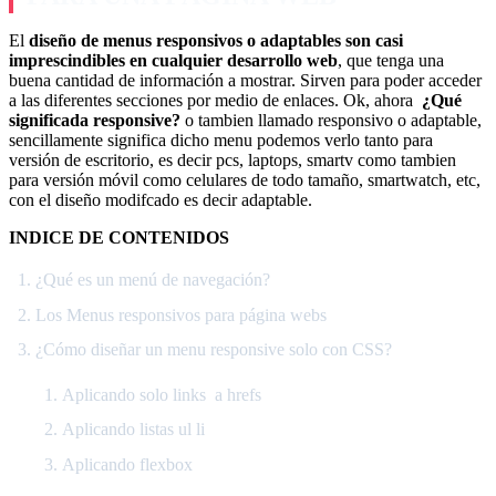
El
diseño de menus responsivos o adaptables son casi
imprescindibles en cualquier desarrollo web
, que tenga una
buena cantidad de información a mostrar. Sirven para poder acceder
a las diferentes secciones por medio de enlaces. Ok, ahora
¿Qué
significada responsive?
o tambien llamado responsivo o adaptable,
sencillamente significa dicho menu podemos verlo tanto para
versión de escritorio, es decir pcs, laptops, smartv como tambien
para versión móvil como celulares de todo tamaño, smartwatch, etc,
con el diseño modifcado es decir adaptable.
INDICE DE CONTENIDOS
¿Qué es un menú de navegación?
Los Menus responsivos para página webs
¿Cómo diseñar un menu responsive solo con CSS?
Aplicando solo links a hrefs
Aplicando listas ul li
Aplicando flexbox