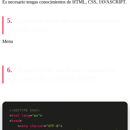
Es necesario tengas conocimientos de HTML, CSS, JAVASCRIPT.
¿Cómo diseñar un menu responsive
solo con CSS?
Menu
¿Cómo crear un menu responsive
solo con CSS y JAVASCRIPT?
<!DOCTYPE html>
<
html
lang
=
"es"
>
<
head
>
<
meta
charset
=
"UTF-8"
>