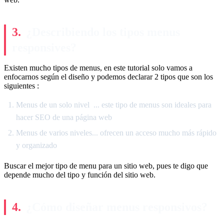
¿Describiendo los tipos menus
responsives?
Existen mucho tipos de menus, en este tutorial solo vamos a
enfocarnos según el diseño y podemos declarar 2 tipos que son los
siguientes :
Menus de un solo nivel ... este tipo de menus son ideales para
hacer SEO de una página web
Menus de varios niveles... ofrecen un acceso mucho más rápido
y organizado
Buscar el mejor tipo de menu para un sitio web, pues te digo que
depende mucho del tipo y función del sitio web.
¿Cómo diseñar menus responsivos?