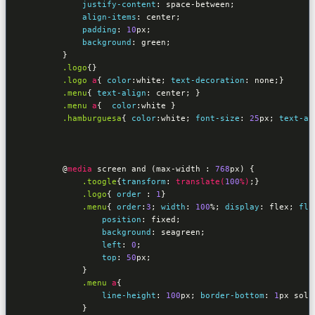
justify-content
:
 space-between
;

align-items
:
 center
;

padding
:
10
px
;

background
:
 green
;

}
.logo
{
}
.logo
a
{ 
color
:
white
; 
text-decoration
:
 none
;
}
.menu
{ 
text-align
:
 center
; 
}
.menu
a
{  
color
:
white 
}

.hamburguesa
{ 
color
:
white
; 
font-size
:
25
px
; 
text-al
@
media
 screen and (max-width : 
768
px) 
{

.toogle
{
transform
:
translate(
100
%)
;
}
.logo
{ 
order 
:
1
}

.menu
{ 
order
:
3
; 
width
:
100
%
; 
display
:
 flex
; 
fle
position
:
 fixed
; 

background
:
 seagreen
;                

left
:
0
;

top
:
50
px
;

}
.menu
a
{

line-height
:
100
px
; 
border-bottom
:
1
px soli
}