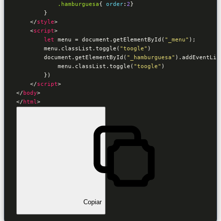
.hamburguesa
{ 
order
:
2
}            

        }

</
style
>
<
script
>
let
 menu = document.getElementById(
"_menu"
);

        menu.classList.toggle(
"toogle"
)

        document.getElementById(
"_hamburguesa"
).addEventLis
            menu.classList.toggle(
"toogle"
)

        })

</
script
>
</
body
>
</
html
>
Copiar