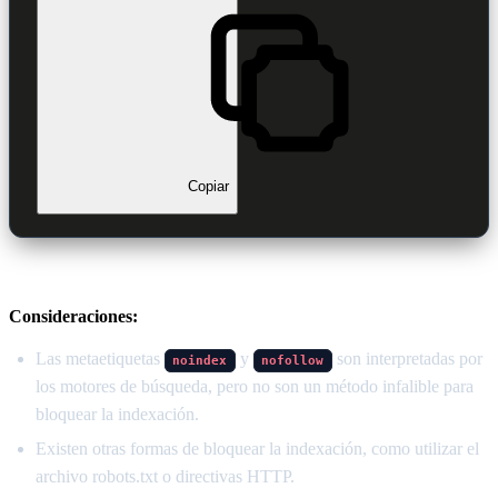
Copiar
Consideraciones:
Las metaetiquetas
y
son interpretadas por
noindex
nofollow
los motores de búsqueda, pero no son un método infalible para
bloquear la indexación.
Existen otras formas de bloquear la indexación, como utilizar el
archivo robots.txt o directivas HTTP.