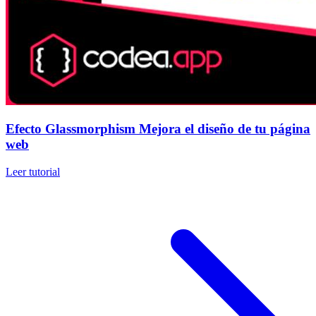
Efecto Glassmorphism Mejora el diseño de tu página
web
Leer tutorial