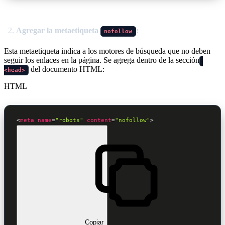
Agregar la metaetiqueta
:
nofollow
Esta metaetiqueta indica a los motores de búsqueda que no deben
seguir los enlaces en la página. Se agrega dentro de la sección
del documento HTML:
<head>
HTML
<
meta
name
=
"robots"
content
=
"nofollow"
>
Copiar