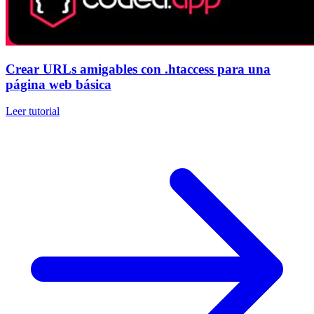
Crear URLs amigables con .htaccess para una
página web básica
Leer tutorial