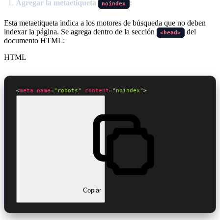
Agregar la metaetiqueta
:
noindex
Esta metaetiqueta indica a los motores de búsqueda que no deben
indexar la página. Se agrega dentro de la sección
del
<head>
documento HTML:
HTML
<
meta
name
=
"robots"
content
=
"noindex"
>
Copiar