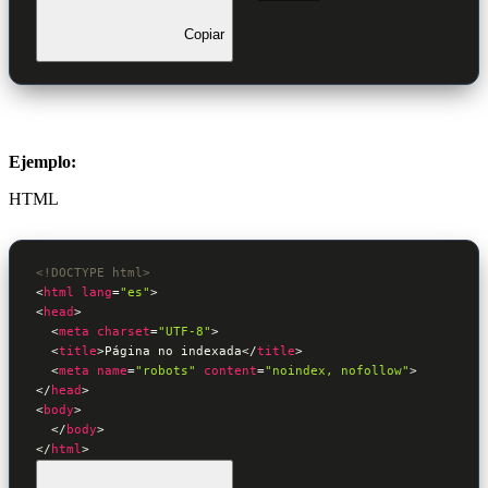
Copiar
Ejemplo:
HTML
<!DOCTYPE html>
<
html
lang
=
"es"
>
<
head
>
<
meta
charset
=
"UTF-8"
>
<
title
>
Página no indexada
</
title
>
<
meta
name
=
"robots"
content
=
"noindex, nofollow"
>
</
head
>
<
body
>
</
body
>
</
html
>