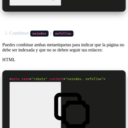
Combinar
y
:
noindex
nofollow
Puedes combinar ambas metaetiquetas para indicar que la página no
debe ser indexada y que no se deben seguir sus enlaces:
HTML
<
meta
name
=
"robots"
content
=
"noindex, nofollow"
>