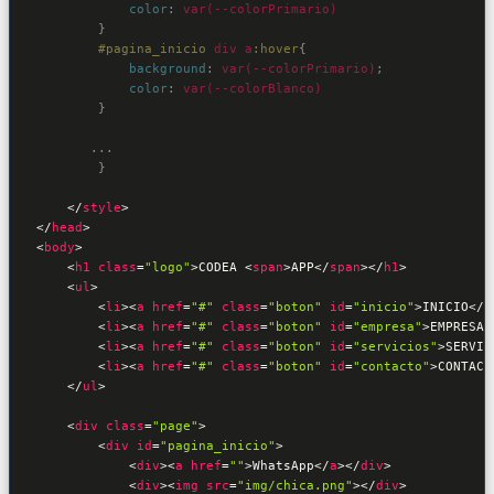
color
:
var(--colorPrimario)
}

#pagina_inicio
div
a
:hover
{

background
:
var(--colorPrimario)
;

color
:
var(--colorBlanco)
}

       ...

        }

</
style
>
</
head
>
<
body
>
<
h1
class
=
"logo"
>
CODEA 
<
span
>
APP
</
span
>
</
h1
>
<
ul
>
<
li
>
<
a
href
=
"#"
class
=
"boton"
id
=
"inicio"
>
INICIO
</
a
<
li
>
<
a
href
=
"#"
class
=
"boton"
id
=
"empresa"
>
EMPRESA
<
<
li
>
<
a
href
=
"#"
class
=
"boton"
id
=
"servicios"
>
SERVIC
<
li
>
<
a
href
=
"#"
class
=
"boton"
id
=
"contacto"
>
CONTACT
</
ul
>
<
div
class
=
"page"
>
<
div
id
=
"pagina_inicio"
>
<
div
>
<
a
href
=
""
>
WhatsApp
</
a
>
</
div
>
<
div
>
<
img
src
=
"img/chica.png"
>
</
div
>