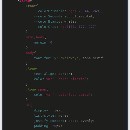
<
style
>
:root
{

--colorPrimario
:
rgb(
82
, 
44
, 
249
)
;

--colorSecundario
:
 blueviolet
;

--colorBlanco
:
 white
;

--colorGris
:
rgb(
177
, 
177
, 
177
)
}

html
,
body
{

margin
:
0
;

}
body
{

font-family
:
'Raleway'
, sans-serif
;

}
.logo
{

text-align
:
 center
;

color
:
var(--colorPrimario)
;

}
.logo
span
{

color
:
var(--colorSecundario)
;

}
ul
{

display
:
 flex
;

list-style
:
 none
;

justify-content
:
 space-evenly
;

padding
:
20
px
;
