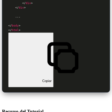
</
div
>
</
div
>
    ...

</
body
>
</
html
>
Copiar
Recurso del Tutorial