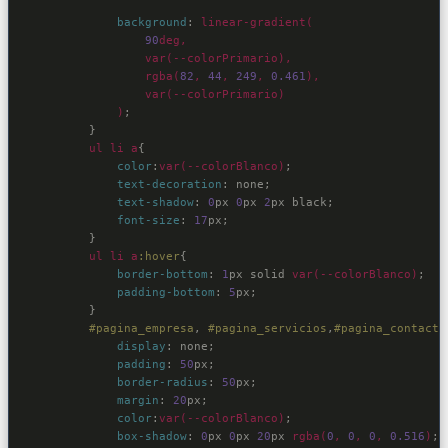
background
:
linear-gradient(

90
deg,

var(--colorPrimario)
,

rgba(
82
, 
44
, 
249
, 
0.461
)
,

var(--colorPrimario)
            )
;

}
ul
li
a
{

color
:
var(--colorBlanco)
;

text-decoration
:
 none
;

text-shadow
:
0
px 
0
px 
2
px black
;

font-size
:
17
px
;

}
ul
li
a
:hover
{

border-bottom
:
1
px solid 
var(--colorBlanco)
;

padding-bottom
:
5
px
;

}
#pagina_empresa
, 
#pagina_servicios
,
#pagina_contacto
display
:
 none
;

padding
:
50
px
;

border-radius
:
50
px
;

margin
:
20
px
;

color
:
var(--colorBlanco)
;

box-shadow
:
0
px 
0
px 
20
px 
rgba(
0
, 
0
, 
0
, 
0.516
)
;
