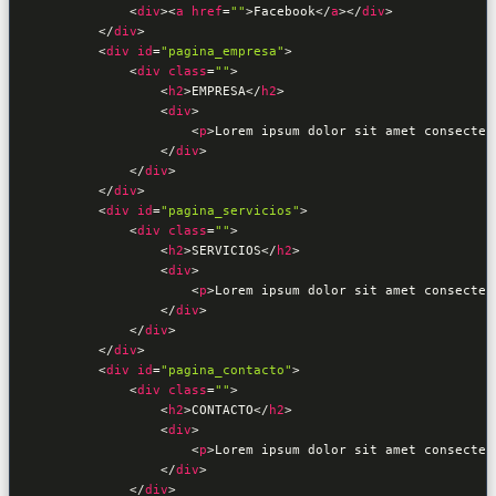
<
div
>
<
a
href
=
""
>
Facebook
</
a
>
</
div
>
</
div
>
<
div
id
=
"pagina_empresa"
>
<
div
class
=
""
>
<
h2
>
EMPRESA
</
h2
>
<
div
>
<
p
>
Lorem ipsum dolor sit amet consectet
</
div
>
</
div
>
</
div
>
<
div
id
=
"pagina_servicios"
>
<
div
class
=
""
>
<
h2
>
SERVICIOS
</
h2
>
<
div
>
<
p
>
Lorem ipsum dolor sit amet consectet
</
div
>
</
div
>
</
div
>
<
div
id
=
"pagina_contacto"
>
<
div
class
=
""
>
<
h2
>
CONTACTO
</
h2
>
<
div
>
<
p
>
Lorem ipsum dolor sit amet consectet
</
div
>
</
div
>