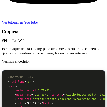
Ver tutorial en YouTube
Etiquetas:
#Plantillas Web
Para maquetar una landing page debemos distribuir los elementos
que la compondrán como el menu, las secciones internas.
Veamos el código:
<!DOCTYPE html>
<
html
lang
=
"en"
>
<
head
>
<
meta
charset
=
"UTF-8"
>
<
meta
name
=
"viewport"
content
=
"width=device-width, init
<
link
href
=
"https://fonts.googleapis.com/css2?family=Ra
<
title
>
PAGINA 5
</
title
>