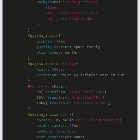
background
:
linear-gradient(

45
deg,

var(--colorPrimario)
90
%,

var(--colorBlanco)
90
%

            )
;

}
#pagina_inicio
{

display
:
 flex
;

justify-content
:
 space-evenly
;

align-items
:
 center
;

}
#pagina_inicio
div
img
{

width
:
300
px
;

animation
:
 chica 
4
s infinite ease-in-out
;

}
@
keyframes
 chica 
{

            0%
{ 
transform
:
translateY(-
10
%)
}

            50%
{ 
transform
:
translateY(
0
%)
}

            100%
{ 
transform
:
translateY(-
10
%)
}

        }

#pagina_inicio
div
a
{

border
:
1
px solid 
var(--colorPrimario)
;

border-radius
:
25
px
;

padding
:
10
px 
20
px
;

text-decoration
:
 none
;
