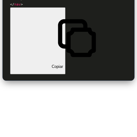
</
nav
>
Copiar