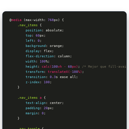
@
media
 (max-width: 
768
px) 
{

.nav_items
{

position
:
 absolute
;

top
:
60
px
;

left
:
0
;

background
:
 orange
;

display
:
 flex
;

flex-direction
:
 column
;

width
:
100
%
;

height
:
calc(
100
vh - 
60
px)
; 
/* Mejor que fill-avail
transform
:
translateX(-
100
%)
;

transition
:
0.3
s ease all
;

z-index
:
100
;

}
.nav_items
a
{ 

text-align
:
 center
;

padding
:
20
px
;

margin
:
0
;

}
.nav_toggle
{
