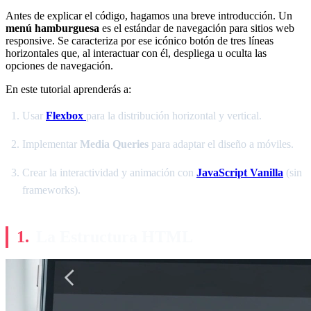
Antes de explicar el código, hagamos una breve introducción. Un
menú hamburguesa
es el estándar de navegación para sitios web
responsive. Se caracteriza por ese icónico botón de tres líneas
horizontales que, al interactuar con él, despliega u oculta las
opciones de navegación.
En este tutorial aprenderás a:
Usar
Flexbox
para la distribución horizontal y vertical.
Implementar
Media Queries
para adaptar el diseño a móviles.
Crear la interactividad y animación con
JavaScript Vanilla
(sin
frameworks).
La Estructura HTML