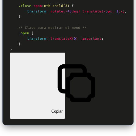
.close
span
:nth-child(3)
{

transform
:
rotate(-
45
deg)
translate(-
5
px, 
1
px)
;

}
/* Clase para mostrar el menú */
.open
{ 

transform
:
translateX(
0
)
!important
;

}
}
Copiar