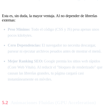
Esta es, sin duda, la mayor ventaja. Al no depender de librerías
externas:
Peso Mínimo:
Todo el código (CSS y JS) pesa apenas unos
pocos kilobytes.
Cero Dependencias:
El navegador no necesita descargar,
parsear ni ejecutar archivos pesados antes de mostrar el menú.
Mejor Ranking SEO:
Google premia los sitios web rápidos
(Core Web Vitals). Al reducir el "bloqueo de renderizado" que
causan las librerías grandes, tu página cargará casi
instantáneamente en móviles.
Animaciones Fluidas (GPU Acceleration)