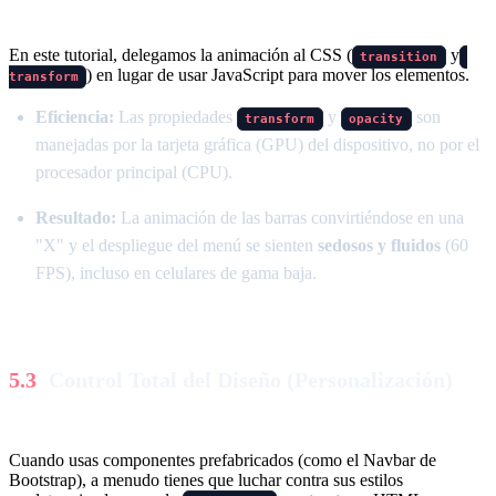
En este tutorial, delegamos la animación al CSS (
y
transition
) en lugar de usar JavaScript para mover los elementos.
transform
Eficiencia:
Las propiedades
y
son
transform
opacity
manejadas por la tarjeta gráfica (GPU) del dispositivo, no por el
procesador principal (CPU).
Resultado:
La animación de las barras convirtiéndose en una
"X" y el despliegue del menú se sienten
sedosos y fluidos
(60
FPS), incluso en celulares de gama baja.
Control Total del Diseño (Personalización)
Cuando usas componentes prefabricados (como el Navbar de
Bootstrap), a menudo tienes que luchar contra sus estilos