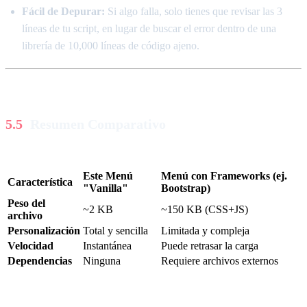
Fácil de Depurar:
Si algo falla, solo tienes que revisar las 3
líneas de tu script, en lugar de buscar el error dentro de una
librería de 10,000 líneas de código ajeno.
Resumen Comparativo
Este Menú
Menú con Frameworks (ej.
Característica
"Vanilla"
Bootstrap)
Peso del
~2 KB
~150 KB (CSS+JS)
archivo
Personalización
Total y sencilla
Limitada y compleja
Velocidad
Instantánea
Puede retrasar la carga
Dependencias
Ninguna
Requiere archivos externos