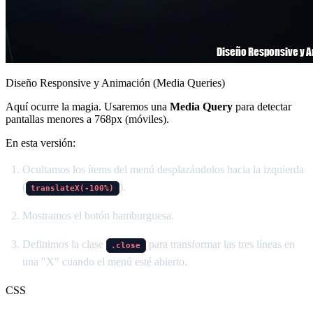
Diseño Responsive y Animación (Media Queries)
Aquí ocurre la magia. Usaremos una
Media Query
para detectar
pantallas menores a 768px (móviles).
En esta versión:
Ocultamos los ítems del menú desplazándolos hacia la izquierda
(
).
translateX(-100%)
Mostramos el botón hamburguesa.
Definimos la clase
para transformar las tres líneas en
.close
una "X" cuando el menú esté abierto.
CSS