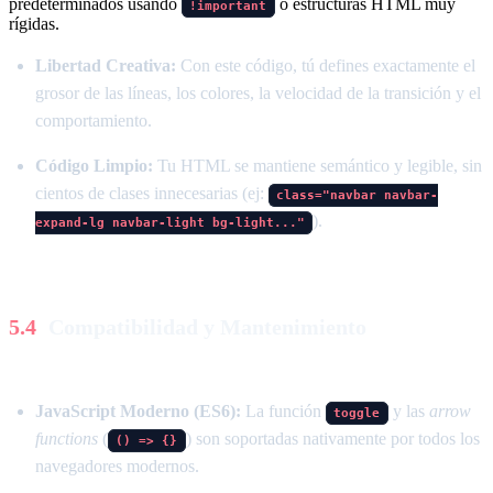
predeterminados usando
o estructuras HTML muy
!important
rígidas.
Libertad Creativa:
Con este código, tú defines exactamente el
grosor de las líneas, los colores, la velocidad de la transición y el
comportamiento.
Código Limpio:
Tu HTML se mantiene semántico y legible, sin
cientos de clases innecesarias (ej:
class="navbar navbar-
).
expand-lg navbar-light bg-light..."
Compatibilidad y Mantenimiento
JavaScript Moderno (ES6):
La función
y las
arrow
toggle
functions
(
) son soportadas nativamente por todos los
() => {}
navegadores modernos.