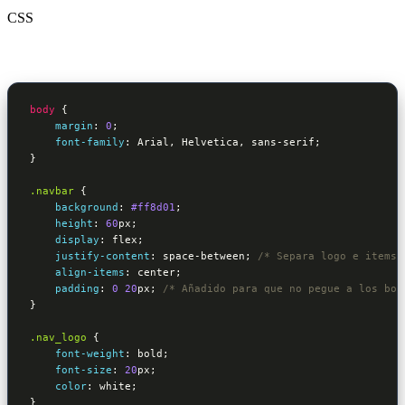
CSS
body
{

margin
:
0
; 

font-family
:
 Arial, Helvetica, sans-serif
}
.navbar
{

background
:
#ff8d01
;

height
:
60
px
;

display
:
 flex
;

justify-content
:
 space-between
; 
/* Separa logo e items 
align-items
:
 center
;

padding
:
0
20
px
; 
/* Añadido para que no pegue a los bor
}
.nav_logo
{

font-weight
:
 bold
;

font-size
:
20
px
;

color
:
 white
}