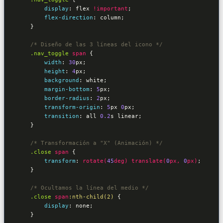
display
:
 flex 
!important
;

flex-direction
:
 column
;                

}
/* Diseño de las 3 líneas del icono */
.nav_toggle
span
{

width
:
30
px
;

height
:
4
px
;

background
:
 white
;

margin-bottom
:
5
px
;

border-radius
:
2
px
;             

transform-origin
:
5
px 
0
px
;

transition
:
 all 
0.2
s linear
;

}
/* Transformación a "X" (Animación) */
.close
span
{

transform
:
rotate(
45
deg)
translate(
0
px, 
0
px)
;

}
/* Ocultamos la línea del medio */
.close
span
:nth-child(2)
{

display
:
 none
;

}