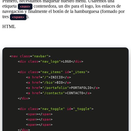
Primero, necesitamos maquetar nuestro menú. Usaremos una
etiqueta
contenedora, un div para el logo, los enlaces de
<nav>
navegación y finalmente el botón de la hamburguesa (formado por
tres
).
<span>
HTML
<
nav
class
=
"navbar"
>
<
div
class
=
"nav_logo"
>
LOGO
</
div
>
<
div
class
=
"nav_items"
id
=
"_items"
>
<
a
href
=
"/"
>
INICIO
</
a
>
<
a
href
=
"/bio"
>
BIO
</
a
>
<
a
href
=
"/portafolio"
>
PORTAFOLIO
</
a
>
<
a
href
=
"/contacto"
>
CONTACTO
</
a
>
</
div
>
<
div
class
=
"nav_toggle"
id
=
"_toggle"
>
<
span
>
</
span
>
<
span
>
</
span
>
<
span
>
</
span
>
</
div
>