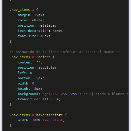
.nav_items
a
{

margin
:
15
px
;

color
:
 white
;

position
:
 relative
;

text-decoration
:
 none
;

font-size
:
16
px
}
/* Animación de la línea inferior al pasar el mouse */
.nav_items
a
::before
{

content
:
""
;

position
:
 absolute
;

left
:
0
;

bottom
:
 -
5
px
;

width
:
0
;

height
:
2
px
;

background
:
rgb(
255
, 
255
, 
255
)
; 
/* Ajustado a blanco pa
transition
:
 all 
0.5
s
}
.nav_items
a
:hover
::before
{

width
:
100
% 
!important
}