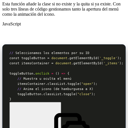
Esta función añade la clase si no existe y la quita si ya existe. Con
solo tres líneas de código gestionamos tanto la apertura del menú
como la animación del icono.
JavaScript
//
const
 toggleButton = 
document
.getElementById(
'_toggle'
const
 itemsContainer = 
document
.getElementById(
'_items'
);

toggleButton.
onclick
 = 
()
 =>
 {

//
 Muestra u oculta el menú

    itemsContainer.classList.toggle(
"open"
);

//
 Anima el icono (de hamburguesa a X)

    toggleButton.classList.toggle(
"close"
);
