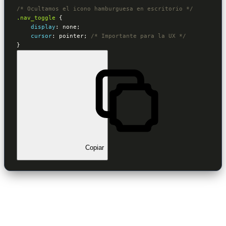
/* Ocultamos el icono hamburguesa en escritorio */
.nav_toggle
{

display
:
 none
;

cursor
:
 pointer
; 
/* Importante para la UX */
}
Copiar