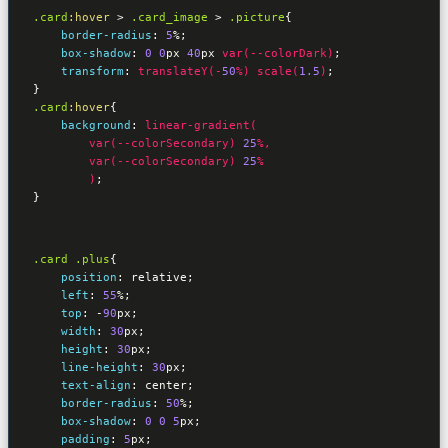
.card
:hover
 > 
.card_image
 > 
.picture
{

border-radius
:
5
%
;

box-shadow
:
0
0
px 
40
px 
var(--colorDark)
;

transform
:
translateY(-
50
%)
scale(
1.5
)
}
.card
:hover
{    

background
:
linear-gradient(

var(--colorSecondary)
25
%, 

var(--colorSecondary)
25
%

        )
}
.card
.plus
{

position
:
 relative
;

left
:
55
%
;   

top
:
 -
90
px
; 

width
:
30
px
;

height
:
30
px
;

line-height
:
30
px
;

text-align
:
 center
;

border-radius
:
50
%
;

box-shadow
:
0
0
5
px
;

padding
:
5
px
;
