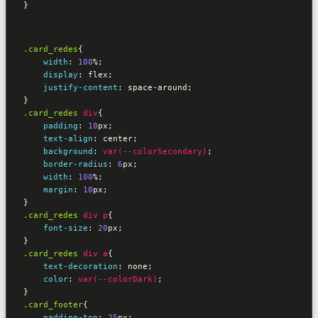
}
.card_redes
{   

width
:
100
%
;

display
:
 flex
;

justify-content
:
 space-around
}
.card_redes
div
{

padding
:
10
px
;

text-align
:
 center
;

background
:
var(--colorSecondary)
;

border-radius
:
6
px
;

width
:
100
%
;

margin
:
10
px
}
.card_redes
div
p
{

font-size
:
20
px
}
.card_redes
div
a
{

text-decoration
:
 none
;

color
:
var(--colorDark)
}
.card_footer
{

padding-top
:
25
px
;
