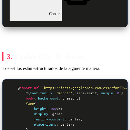
Copiar
Código CSS - El diseño
Los estilos estan estructurados de la siguiente manera:
@
import
url(
'https://fonts.googleapis.com/css2?family=R
        *
{
font-family
:
'Roboto'
, sans-serif
; 
margin
:
0
;
}
body
{ 
background
:
 crimson
;
}
#app
{

height
:
100
vh
;

display
:
 grid
;

justify-content
:
 center
;

place-items
:
 center
;            

}