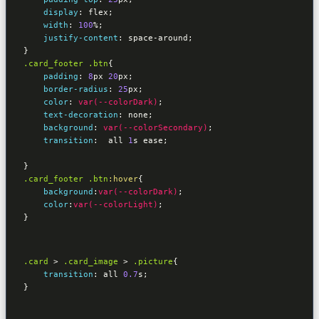
display
:
 flex
;

width
:
100
%
;

justify-content
:
 space-around
}
.card_footer
.btn
{

padding
:
8
px 
20
px
;

border-radius
:
25
px
;

color
:
var(--colorDark)
;

text-decoration
:
 none
;

background
:
var(--colorSecondary)
;

transition
:
  all 
1
s ease
;

}
.card_footer
.btn
:hover
{        

background
:
var(--colorDark)
;

color
:
var(--colorLight)
}
.card
 > 
.card_image
 > 
.picture
{    

transition
:
 all 
0.7
s
}