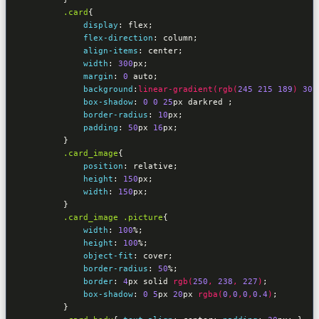
.card
{

display
:
 flex
;

flex-direction
:
 column
;

align-items
:
 center
;            

width
:
300
px
;

margin
:
0
 auto
;

background
:
linear-gradient(
rgb(
245
215
189
)
30
%
box-shadow
:
0
0
25
px darkred 
;

border-radius
:
10
px
;

padding
:
50
px 
16
px
;

}
.card_image
{

position
:
 relative
;

height
:
150
px
;

width
:
150
px
;

}
.card_image
.picture
{

width
:
100
%
;

height
:
100
%
;

object-fit
:
 cover
;

border-radius
:
50
%
;

border
:
4
px solid 
rgb(
250
, 
238
, 
227
)
;

box-shadow
:
0
5
px 
20
px 
rgba(
0
,
0
,
0
,
0.4
)
;

}