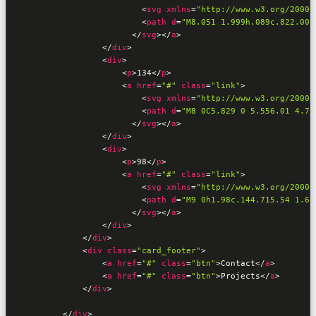
<
svg
xmlns
=
"http://www.w3.org/2000/
<
path
d
=
"M8.051 1.999h.089c.822.003
</
svg
>
</
a
>
</
div
>
<
div
>
<
p
>
134
</
p
>
<
a
href
=
"#"
class
=
"link"
>
<
svg
xmlns
=
"http://www.w3.org/2000/
<
path
d
=
"M8 0C5.829 0 5.556.01 4.70
</
svg
>
</
a
>
</
div
>
<
div
>
<
p
>
98
</
p
>
<
a
href
=
"#"
class
=
"link"
>
<
svg
xmlns
=
"http://www.w3.org/2000/
<
path
d
=
"M9 0h1.98c.144.715.54 1.61
</
svg
>
</
a
>
</
div
>
</
div
>
<
div
class
=
"card_footer"
>
<
a
href
=
"#"
class
=
"btn"
>
Contact
</
a
>
<
a
href
=
"#"
class
=
"btn"
>
Projects
</
a
>
</
div
>
</
div
>