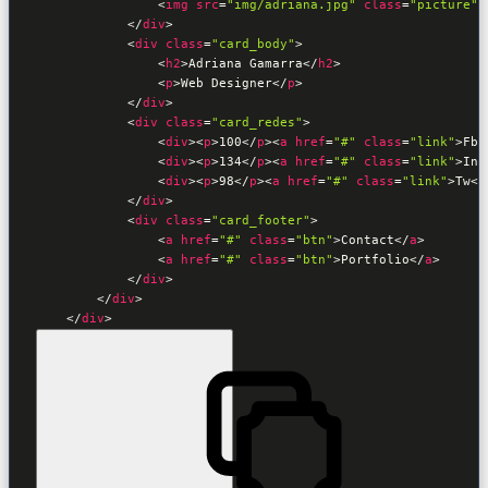
<
img
src
=
"img/adriana.jpg"
class
=
"picture"
</
div
>
<
div
class
=
"card_body"
>
<
h2
>
Adriana Gamarra
</
h2
>
<
p
>
Web Designer
</
p
>
</
div
>
<
div
class
=
"card_redes"
>
<
div
>
<
p
>
100
</
p
>
<
a
href
=
"#"
class
=
"link"
>
Fb
<
<
div
>
<
p
>
134
</
p
>
<
a
href
=
"#"
class
=
"link"
>
In
<
<
div
>
<
p
>
98
</
p
>
<
a
href
=
"#"
class
=
"link"
>
Tw
</
</
div
>
<
div
class
=
"card_footer"
>
<
a
href
=
"#"
class
=
"btn"
>
Contact
</
a
>
<
a
href
=
"#"
class
=
"btn"
>
Portfolio
</
a
>
</
div
>
</
div
>
</
div
>