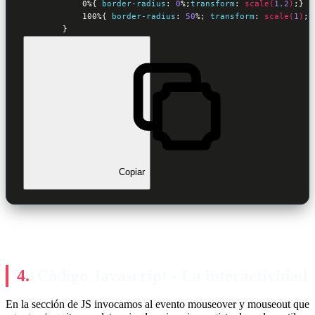
            0%
{ 
border-radius
:
0
%
;
transform
:
scale(
1.2
)
;
}
            100%
{ 
border-radius
:
50
%
; 
transform
:
scale(
1
)
;
}
        }
Copiar
Código Javascript - La interactividad
En la sección de JS invocamos al evento mouseover y mouseout que