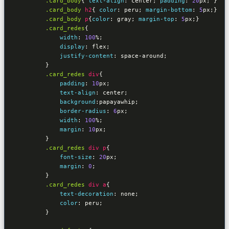
.card_body
{ 
text-align
:
 center
; 
padding
:
20
px
; 
}
.card_body
h2
{ 
color
:
 peru
; 
margin-bottom
:
5
px
;
}
.card_body
p
{
color
:
 gray
; 
margin-top
:
5
px
;
}
.card_redes
{

width
:
100
%
;

display
:
 flex
;

justify-content
:
 space-around
;

}
.card_redes
div
{

padding
:
10
px
;

text-align
:
 center
;

background
:
papayawhip
;

border-radius
:
6
px
;

width
:
100
%
;

margin
:
10
px
;

}
.card_redes
div
p
{

font-size
:
20
px
;

margin
:
0
;

}
.card_redes
div
a
{

text-decoration
:
 none
;

color
:
 peru
;

}