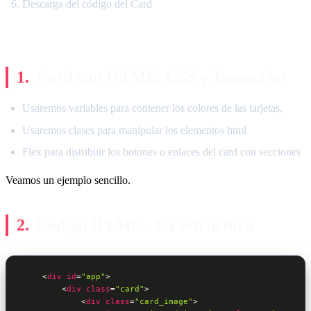
Descarga del código del Card
Card con HTML, CSS y Javascript
Usaremos variables para contener los colores de las tarjetas,
Usaremos clases para manipular los elementos html
Flex para distribuir los botones o enlaces del card con secciones
Veamos un ejemplo sencillo.
Código HTML - La estructura
<
div
id
=
"app"
>
<
div
class
=
"card"
>
<
div
class
=
"card_image"
>