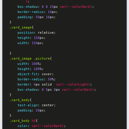
        )
;

box-shadow
:
0
0
25
px 
var(--colorDark)
;

border-radius
:
10
px
;

padding
:
50
px 
16
px
}
.card_image
{

position
:
 relative
;

height
:
150
px
;

width
:
150
px
;

}
.card_image
.picture
{

width
:
100
%
;

height
:
100
%
;

object-fit
:
 cover
;

border-radius
:
50
%
;

border
:
4
px solid  
var(--colorLight)
;

box-shadow
:
0
5
px 
0
px 
var(--colorDark)
}
.card_body
{

text-align
:
 center
;

padding
:
20
px
}
.card_body
h2
{

color
:
var(--colorDark)