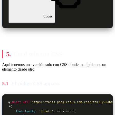
Copiar
Card solo con CSS
Aqui tenemos una versión solo con CSS donde manipulamos un
elemento desde otro
El código CSS app.css
@
import
url(
'https://fonts.googleapis.com/css2?family=Robot
*
{ 

font-family
:
'Roboto'
, sans-serif
;
