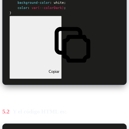
background-color
:
 white
;

color
:
var(--colorDark)
}
Copiar
Y el código HTML es: