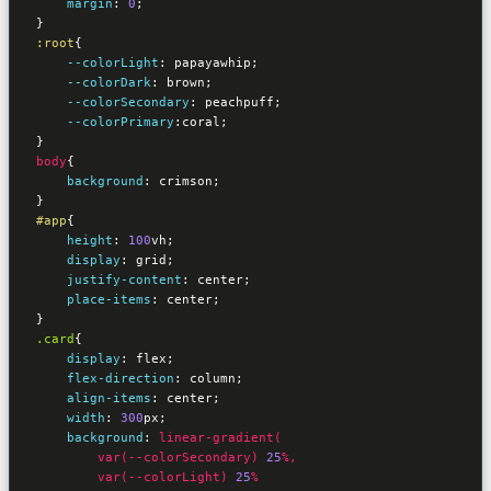
margin
:
0
}
:root
{

--colorLight
:
 papayawhip
;    

--colorDark
:
 brown
;

--colorSecondary
:
 peachpuff
;

--colorPrimary
:
coral
}
body
{

background
:
 crimson
}
#app
{

height
:
100
vh
;

display
:
 grid
;

justify-content
:
 center
;

place-items
:
 center
}
.card
{

display
:
 flex
;

flex-direction
:
 column
;

align-items
:
 center
;

width
:
300
px
;

background
:
linear-gradient(

var(--colorSecondary)
25
%, 

var(--colorLight)
25
%
