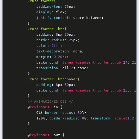
.card_footer
{

padding-top
:
25
px
;

display
:
 flex
;

justify-content
:
 space-between
;

}
.card_footer
.btn
{

padding
:
8
px 
20
px
;

border-radius
:
25
px
;

color
:
#fff
;

text-decoration
:
 none
;

margin
:
0
20
px
;

background
:
linear-gradient(to left,
rgb(
245
215
transition
:
 all 
2
s ease
;

}
.card_footer
.btn
:hover
{

padding
:
8
px 
30
px
;

background
:
linear-gradient(to left,
rgb(
255
, 
16
}
/* ANIMACIONES CSS */
@
keyframes
 _in 
{

            0%
{ 
border-radius
:
50
%
}            

            100%
{ 
border-radius
:
0
%
; 
transform
:
scale(
1.2
)
;
        }

@
keyframes
 _out 
{
