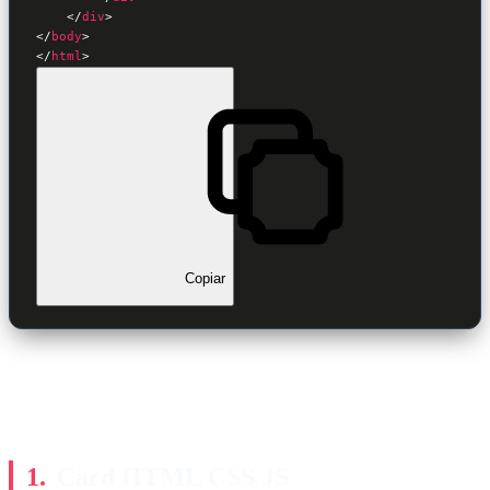
</
div
>
</
body
>
</
html
>
Copiar
Card HTML CSS JS