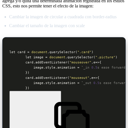
agrega y/o quita una determinada animacion registrada en los estilos
CSS, esto nos permite tener el efecto de la imagen:
Cambiar la imagen de circular a cuadrada con border-radius
Cambiar el tamaño de la imagen con scale
let
 card = 
document
.querySelector(
".card"
)

let
 image = 
document
.querySelector(
".picture"
)

        card.addEventListener(
"mouseover"
,e=>{              
            image.style.animation = `
_in 
0.5
s ease forwards
        })

        card.addEventListener(
"mouseout"
,e=>{              

            image.style.animation = `
_out 
0.5
s ease forward
        })