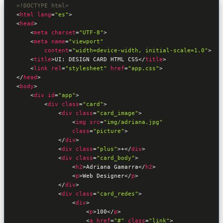
<!DOCTYPE html>
<
html
lang
=
"es"
>
<
head
>
<
meta
charset
=
"UTF-8"
>
<
meta
name
=
"viewport"
content
=
"width=device-width, initial-scale=1.0"
>
<
title
>
UI: DESIGN CARD HTML CSS
</
title
>
<
link
rel
=
"stylesheet"
href
=
"app.css"
>
</
head
>
<
body
>
<
div
id
=
"app"
>
<
div
class
=
"card"
>
<
div
class
=
"card_image"
>
<
img
src
=
"img/adriana.jpg"
class
=
"picture"
>
</
div
>
<
div
class
=
"plus"
>
+
</
div
>
<
div
class
=
"card_body"
>
<
h2
>
Adriana Gamarra
</
h2
>
<
p
>
Web Designer
</
p
>
</
div
>
<
div
class
=
"card_redes"
>
<
div
>
<
p
>
100
</
p
>
<
a
href
=
"#"
class
=
"link"
>