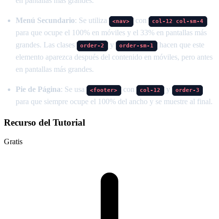
en pantallas más grandes.
Menú Secundario
: Se utiliza
con
<nav>
col-12 col-sm-4
para que ocupe el 100% en móviles y el 33% en pantallas más
grandes. Las clases
y
hacen que este
order-2
order-sm-1
elemento aparezca después del contenido en móviles, pero antes
en pantallas más grandes.
Pie de Página
: Se usa
con
y
<footer>
col-12
order-3
para que siempre ocupe el 100% del ancho y se muestre al final.
Recurso del Tutorial
Gratis