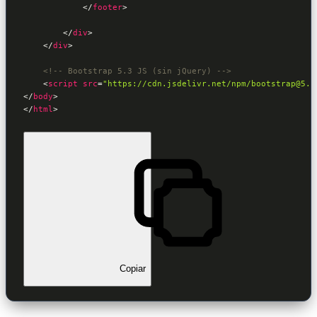
</
footer
>
</
div
>
</
div
>
<!-- Bootstrap 5.3 JS (sin jQuery) -->
<
script
src
=
"https://cdn.jsdelivr.net/npm/bootstrap@5.3
</
body
>
</
html
>
Copiar