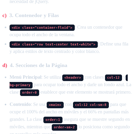
necesidad de jQuery.
3. Contenedor y Filas
: Crea un contenedor que
<div class="container-fluid">
ocupa todo el ancho de la ventana.
: Define una fila
<div class="row text-center text-white">
y aplica estilos de texto centrado y color blanco.
4. Secciones de la Página
Menú Principal
: Se utiliza
con clases
y
<header>
col-12
para ocupar todo el ancho y darle un fondo azul. La
bg-primary
clase
establece que este elemento se mostrará primero.
order-0
Contenido
: Se usa
con
para que
<main>
col-12 col-sm-8
ocupe el 100% del ancho en móviles y el 66% en pantallas más
grandes. La clase
asegura que se muestre segundo en
order-1
móviles, mientras que
lo posiciona como segundo
order-sm-2