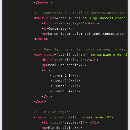
</
header
>
<!-- Contenido (en móvil se muestra antes que e
<
main
class
=
"col-12 col-sm-8 bg-success order-1
<
h1
class
=
"display-1"
>
3
</
h1
>
<
p
>
Contenido
</
p
>
<
p
>
Lorem ipsum dolor sit amet consectetur a
</
main
>
<!-- Menú Secundario (en móvil se muestra despu
<
nav
class
=
"col-12 col-sm-4 bg-warning order-2 
<
h1
class
=
"display-1"
>
2
</
h1
>
<
p
>
Menú Secundario
</
p
>
<
ul
>
<
li
>
menú 1
</
li
>
<
li
>
menú 2
</
li
>
<
li
>
menú 3
</
li
>
<
li
>
menú 4
</
li
>
</
ul
>
</
nav
>
<!-- Pie de página -->
<
footer
class
=
"col-12 bg-dark order-3"
>
<
h1
class
=
"display-1"
>
4
</
h1
>
<
p
>
Pie de página
</
p
>