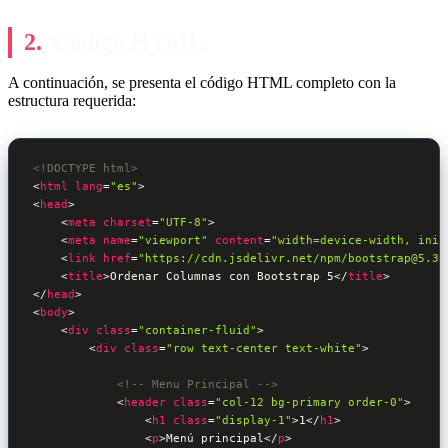
Código HTML
A continuación, se presenta el código HTML completo con la
estructura requerida:
<!DOCTYPE html>
<
html
lang
=
"es"
>
<
head
>
<
meta
charset
=
"UTF-8"
>
<
meta
name
=
"viewport"
content
=
"width=device-width, init
<
link
href
=
"https://cdn.jsdelivr.net/npm/bootstrap@5.3.
<
title
>
Ordenar Columnas con Bootstrap 5
</
title
>
</
head
>
<
body
>
<
div
class
=
"container-fluid"
>
<
div
class
=
"row text-center text-white"
>
<!-- Menu Principal -->
<
header
class
=
"col-12 bg-primary order-0"
>
<
h1
class
=
"display-1"
>
1
</
h1
>
<
p
>
Menú principal
</
p
>