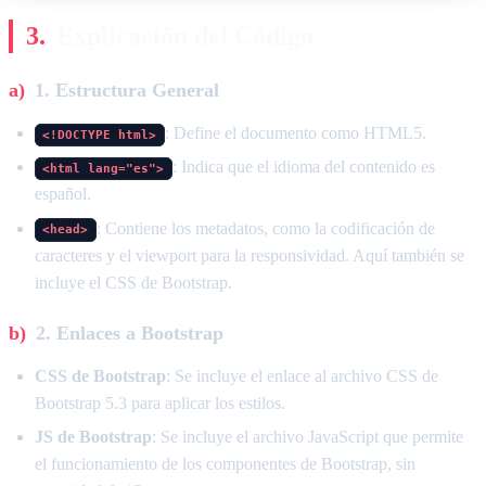
Explicación del Código
1. Estructura General
: Define el documento como HTML5.
<!DOCTYPE html>
: Indica que el idioma del contenido es
<html lang="es">
español.
: Contiene los metadatos, como la codificación de
<head>
caracteres y el viewport para la responsividad. Aquí también se
incluye el CSS de Bootstrap.
2. Enlaces a Bootstrap
CSS de Bootstrap
: Se incluye el enlace al archivo CSS de
Bootstrap 5.3 para aplicar los estilos.
JS de Bootstrap
: Se incluye el archivo JavaScript que permite
el funcionamiento de los componentes de Bootstrap, sin