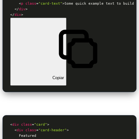
<
p
class
=
"card-text"
>
Some quick example text to build o
</
div
>
</
div
>
Copiar
<
div
class
=
"card"
>
<
div
class
=
"card-header"
>
    Featured
