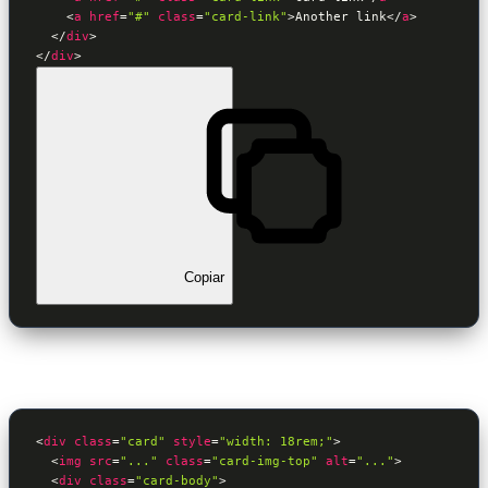
<
a
href
=
"#"
class
=
"card-link"
>
Another link
</
a
>
</
div
>
</
div
>
Copiar
<
div
class
=
"card"
style
=
"width: 18rem;"
>
<
img
src
=
"..."
class
=
"card-img-top"
alt
=
"..."
>
<
div
class
=
"card-body"
>