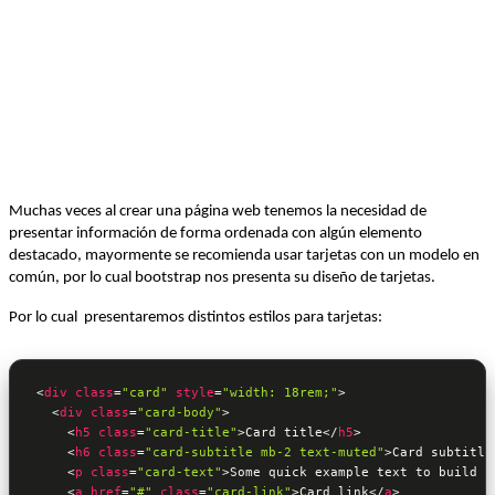
Muchas veces al crear una página web tenemos la necesidad de
presentar información de forma ordenada con algún elemento
destacado, mayormente se recomienda usar tarjetas con un modelo en
común, por lo cual bootstrap nos presenta su diseño de tarjetas.
Por lo cual presentaremos distintos estilos para tarjetas:
<
div
class
=
"card"
style
=
"width: 18rem;"
>
<
div
class
=
"card-body"
>
<
h5
class
=
"card-title"
>
Card title
</
h5
>
<
h6
class
=
"card-subtitle mb-2 text-muted"
>
Card subtitle
<
p
class
=
"card-text"
>
Some quick example text to build o
<
a
href
=
"#"
class
=
"card-link"
>
Card link
</
a
>