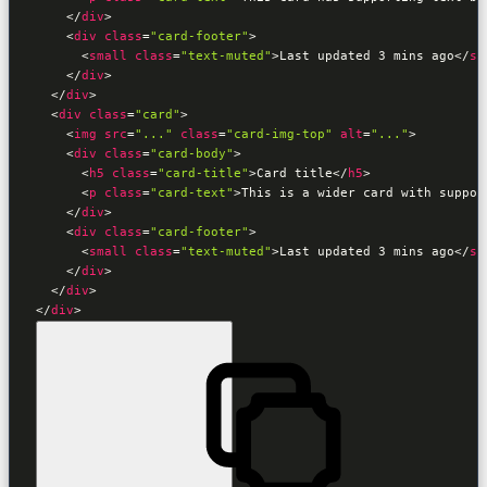
</
div
>
<
div
class
=
"card-footer"
>
<
small
class
=
"text-muted"
>
Last updated 3 mins ago
</
sm
</
div
>
</
div
>
<
div
class
=
"card"
>
<
img
src
=
"..."
class
=
"card-img-top"
alt
=
"..."
>
<
div
class
=
"card-body"
>
<
h5
class
=
"card-title"
>
Card title
</
h5
>
<
p
class
=
"card-text"
>
This is a wider card with suppor
</
div
>
<
div
class
=
"card-footer"
>
<
small
class
=
"text-muted"
>
Last updated 3 mins ago
</
sm
</
div
>
</
div
>
</
div
>