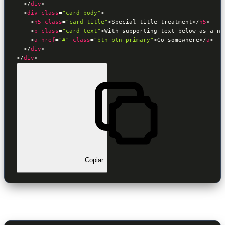
</
div
>
<
div
class
=
"card-body"
>
<
h5
class
=
"card-title"
>
Special title treatment
</
h5
>
<
p
class
=
"card-text"
>
With supporting text below as a na
<
a
href
=
"#"
class
=
"btn btn-primary"
>
Go somewhere
</
a
>
</
div
>
</
div
>
Copiar