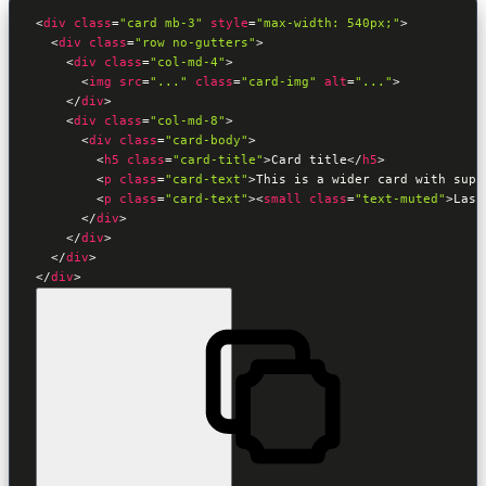
<
div
class
=
"card mb-3"
style
=
"max-width: 540px;"
>
<
div
class
=
"row no-gutters"
>
<
div
class
=
"col-md-4"
>
<
img
src
=
"..."
class
=
"card-img"
alt
=
"..."
>
</
div
>
<
div
class
=
"col-md-8"
>
<
div
class
=
"card-body"
>
<
h5
class
=
"card-title"
>
Card title
</
h5
>
<
p
class
=
"card-text"
>
This is a wider card with supp
<
p
class
=
"card-text"
>
<
small
class
=
"text-muted"
>
Last
</
div
>
</
div
>
</
div
>
</
div
>