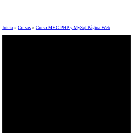
Inicio
»
Cursos
»
Curso MVC PHP y MySql Página Web