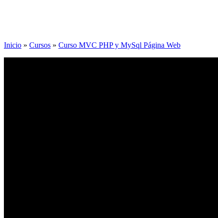
Inicio
»
Cursos
»
Curso MVC PHP y MySql Página Web