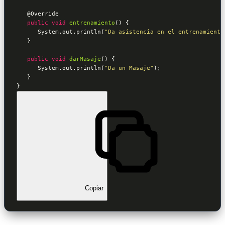
@Override
public
void
entrenamiento
() {

      System.out.println(
"Da asistencia en el entrenamiento
   }

public
void
darMasaje
() {

      System.out.println(
"Da un Masaje"
);

   }

}
Copiar