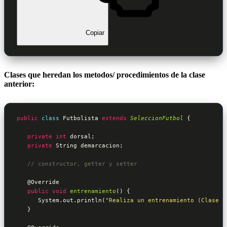
Copiar
Clases que heredan los metodos/ procedimientos de la clase
anterior:
public
class
Futbolista
extends
SeleccionFutbol
 {
private
int
 dorsal;

private
 String demarcacion;

// constructor, getter y setter
@Override
public
void
entrenamiento
() {

      System.out.println(
"Realiza un entrenamiento (Clase F
   }
