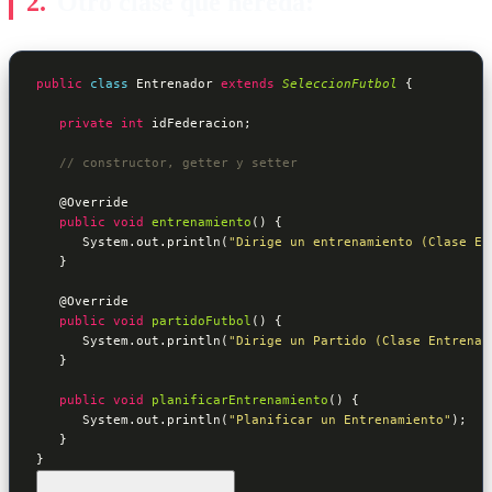
Otro clase que hereda:
public
class
Entrenador
extends
SeleccionFutbol
 {
private
int
 idFederacion;

// constructor, getter y setter
@Override
public
void
entrenamiento
() {

      System.out.println(
"Dirige un entrenamiento (Clase En
   }

@Override
public
void
partidoFutbol
() {

      System.out.println(
"Dirige un Partido (Clase Entrenad
   }

public
void
planificarEntrenamiento
() {

      System.out.println(
"Planificar un Entrenamiento"
);

   }

}