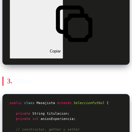
Copiar
Otra:
public
class
Masajista
extends
SeleccionFutbol
 {
private
 String titulacion;

private
int
 aniosExperiencia;

// constructor, getter y setter