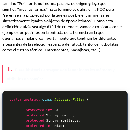
término "Polimorfismo" es una palabra de origen griego que
significa "muchas formas". Este término se utiliza en la POO para
"referirse a la propiedad por la que es posible enviar mensajes
sintácticamente iguales a objetos de tipos distintos". Como esta
definición quizás sea algo difícil de entender, vamos a explicarla con el
ejemplo que pusimos en la entrada de la herencia en la que
queríamos simular el comportamiento que tendrían los diferentes
integrantes de la selección española de fútbol; tanto los Futbolistas
como el cuerpo técnico (Entrenadores, Masajistas, etc…).
Clase Abstracta encargada de tener todos los métodos y
atributos en común:
public
abstract
class
SeleccionFutbol
 {
protected
int
 id;

protected
 String nombre;

protected
 String apellidos;

protected
int
 edad;
