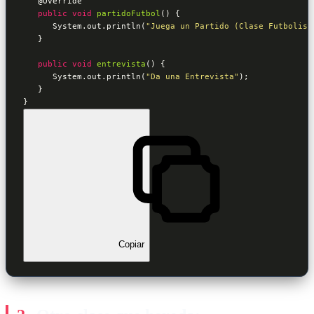
@Override
public
void
partidoFutbol
() {

      System.out.println(
"Juega un Partido (Clase Futbolist
   }

public
void
entrevista
() {

      System.out.println(
"Da una Entrevista"
);

   }

}
Copiar