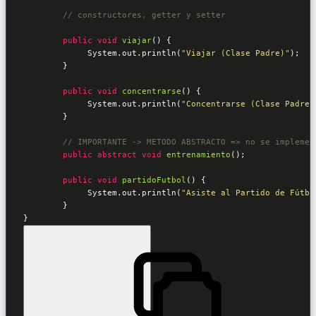
// constructores, getter y setter
public
void
viajar
() {

	     System.out.println(
"Viajar (Clase Padre)"
);

	}

public
void
concentrarse
() {

	     System.out.println(
"Concentrarse (Clase Padre)
	}

// IMPORTANTE -> METODO ABSTRACTO => no se implemen
public
abstract
void
entrenamiento
();

public
void
partidoFutbol
() {

	     System.out.println(
"Asiste al Partido de Fútbo
	}

}