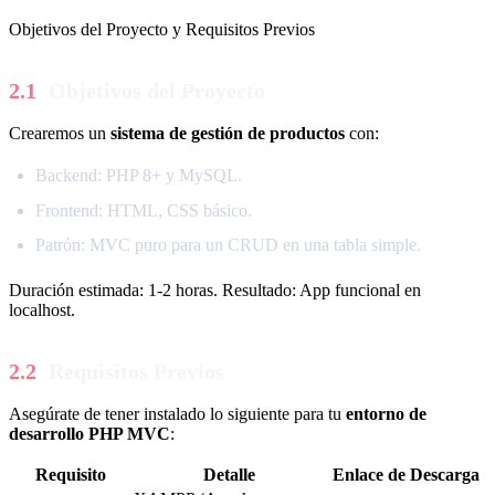
Objetivos del Proyecto y Requisitos Previos
Objetivos del Proyecto
Crearemos un
sistema de gestión de productos
con:
Backend: PHP 8+ y MySQL.
Frontend: HTML, CSS básico.
Patrón: MVC puro para un CRUD en una tabla simple.
Duración estimada: 1-2 horas. Resultado: App funcional en
localhost.
Requisitos Previos
Asegúrate de tener instalado lo siguiente para tu
entorno de
desarrollo PHP MVC
:
Requisito
Detalle
Enlace de Descarga