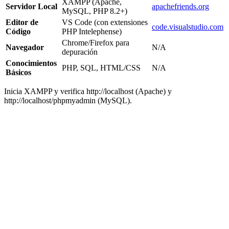
XAMPP (Apache,
Servidor Local
apachefriends.org
MySQL, PHP 8.2+)
Editor de
VS Code (con extensiones
code.visualstudio.com
Código
PHP Intelephense)
Chrome/Firefox para
Navegador
N/A
depuración
Conocimientos
PHP, SQL, HTML/CSS
N/A
Básicos
Inicia XAMPP y verifica http://localhost (Apache) y
http://localhost/phpmyadmin (MySQL).