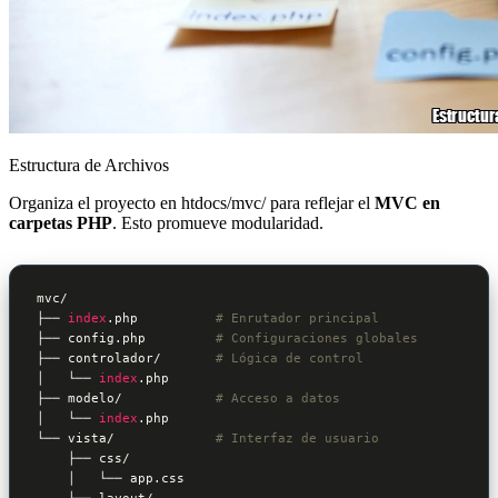
Estructura de Archivos
Organiza el proyecto en htdocs/mvc/ para reflejar el
MVC en
carpetas PHP
. Esto promueve modularidad.
mvc/

├── 
index
.php          
# Enrutador principal
├── config.php         
# Configuraciones globales
├── controlador/       
# Lógica de control
│   └── 
index
.php

├── modelo/            
# Acceso a datos
│   └── 
index
.php

└── vista/             
# Interfaz de usuario
    ├── css/

    │   └── app.css

    ├── layout/
