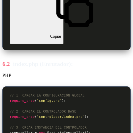
Copiar
index.php (Enrutador):
PHP
// 1. CARGAR LA CONFIGURACIÓN GLOBAL
require_once
(
"config.php"
);

// 2. CARGAR EL CONTROLADOR BASE
require_once
(
"controlador/index.php"
);

// 3. CREAR INSTANCIA DEL CONTROLADOR
$controller
 = 
new
 ProductoController();
