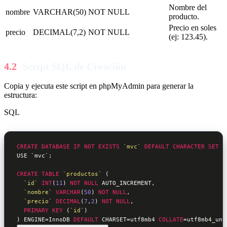
Nombre del
nombre
VARCHAR(50)
NOT NULL
producto.
Precio en soles
precio
DECIMAL(7,2)
NOT NULL
(ej: 123.45).
Script SQL de Creación
Copia y ejecuta este script en phpMyAdmin para generar la
estructura:
SQL
CREATE
DATABASE
IF
NOT
EXISTS
`mvc`
DEFAULT
CHARACTER
SET
 u
USE `mvc`;

CREATE
TABLE
`productos`
 (

`id`
INT
(
11
) 
NOT
NULL
 AUTO_INCREMENT,

`nombre`
VARCHAR
(
50
) 
NOT
NULL
,

`precio`
DECIMAL
(
7
,
2
) 
NOT
NULL
,

PRIMARY
KEY
 (
`id`
)

) ENGINE=InnoDB 
DEFAULT
 CHARSET=utf8mb4 
COLLATE
=utf8mb4_uni