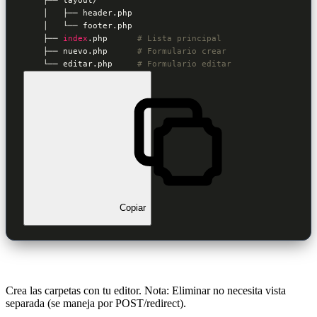
    │   ├── header.php

    │   └── footer.php

    ├── 
index
.php      
# Lista principal
    ├── nuevo.php      
# Formulario crear
    └── editar.php     
# Formulario editar
Copiar
Crea las carpetas con tu editor. Nota: Eliminar no necesita vista
separada (se maneja por POST/redirect).