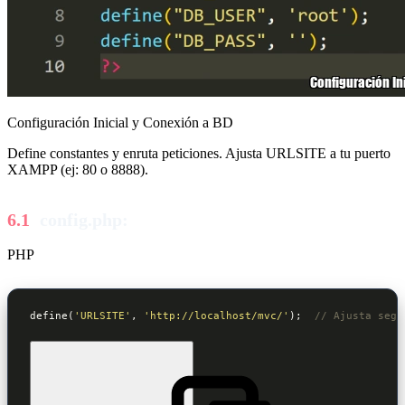
Configuración Inicial y Conexión a BD
Define constantes y enruta peticiones. Ajusta URLSITE a tu puerto
XAMPP (ej: 80 o 8888).
config.php:
PHP
define(
'URLSITE'
, 
'http://localhost/mvc/'
);  
// Ajusta segú