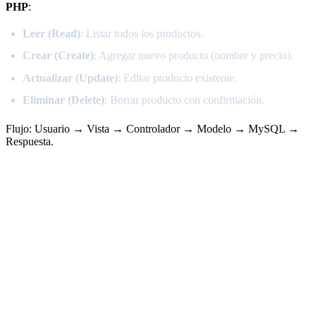
PHP
:
Leer (Read)
: Listar todos los productos.
Crear (Create)
: Agregar nuevo producto (nombre y precio).
Actualizar (Update)
: Editar producto existente.
Eliminar (Delete)
: Borrar producto con confirmación.
Flujo: Usuario → Vista → Controlador → Modelo → MySQL →
Respuesta.