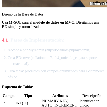
Diseño de la Base de Datos
Usa MySQL para el
modelo de datos en MVC
. Diseñamos una
BD simple y normalizada.
Pasos de Implementación:
Accede a phpMyAdmin (http://localhost/phpmyadmin).
Crea BD: mvc (collation: utf8mb4_unicode_ci para soporte
internacional).
Crea tabla: productos con campos optimizados para e-commerce
básico.
Esquema de Tabla
:
Campo
Tipo
Atributos
Descripción
PRIMARY KEY,
Identificador
id
INT(11)
AUTO_INCREMENT
único.