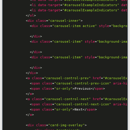
<
li
data-target
=
"#carouselExampleIndicators"
data
<
li
data-target
=
"#carouselExampleIndicators"
data
</
ol
>
<
div
class
=
"carousel-inner"
>
<
div
class
=
"carousel-item active"
style
=
"backgrou
</
div
>
<
div
class
=
"carousel-item"
style
=
"background-imag
</
div
>
<
div
class
=
"carousel-item"
style
=
"background-imag
</
div
>
</
div
>
<
a
class
=
"carousel-control-prev"
href
=
"#carouselExa
<
span
class
=
"carousel-control-prev-icon"
aria-hid
<
span
class
=
"sr-only"
>
Previous
</
span
>
</
a
>
<
a
class
=
"carousel-control-next"
href
=
"#carouselExa
<
span
class
=
"carousel-control-next-icon"
aria-hid
<
span
class
=
"sr-only"
>
Next
</
span
>
</
a
>
<
div
class
=
"card-img-overlay"
>