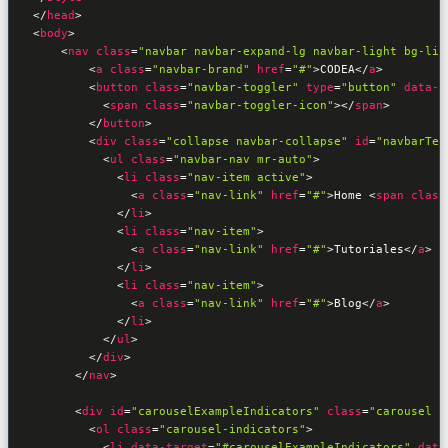
</
head
>
<
body
>
<
nav
class
=
"navbar navbar-expand-lg navbar-light bg-lig
<
a
class
=
"navbar-brand"
href
=
"#"
>
CODEA
</
a
>
<
button
class
=
"navbar-toggler"
type
=
"button"
data-t
<
span
class
=
"navbar-toggler-icon"
>
</
span
>
</
button
>
<
div
class
=
"collapse navbar-collapse"
id
=
"navbarTex
<
ul
class
=
"navbar-nav mr-auto"
>
<
li
class
=
"nav-item active"
>
<
a
class
=
"nav-link"
href
=
"#"
>
Home 
<
span
class
</
li
>
<
li
class
=
"nav-item"
>
<
a
class
=
"nav-link"
href
=
"#"
>
Tutoriales
</
a
>
</
li
>
<
li
class
=
"nav-item"
>
<
a
class
=
"nav-link"
href
=
"#"
>
Blog
</
a
>
</
li
>
</
ul
>
</
div
>
</
nav
>
<
div
id
=
"carouselExampleIndicators"
class
=
"carousel s
<
ol
class
=
"carousel-indicators"
>
<
li
data-target
=
"#carouselExampleIndicators"
data