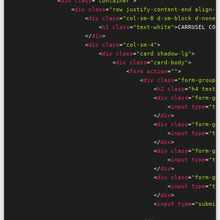
<
div
class
=
"container"
>
<
div
class
=
"row justify-content-end align-i
<
div
class
=
"col-sm-8 d-sm-block d-none"
<
h1
class
=
"text-white"
>
CARRUSEL CON
</
div
>
<
div
class
=
"col-sm-4"
>
<
div
class
=
"card shadow-lg"
>
<
div
class
=
"card-body"
>
<
form
action
=
""
>
<
div
class
=
"form-group"
<
h2
class
=
"h4 text-
<
div
class
=
"form-gr
<
input
type
=
"te
</
div
>
<
div
class
=
"form-gr
<
input
type
=
"te
</
div
>
<
div
class
=
"form-gr
<
input
type
=
"te
</
div
>
<
div
class
=
"form-gr
<
input
type
=
"te
</
div
>
<
input
type
=
"submit