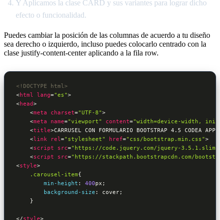
Y Aplicamos la clase CARD y sus variantes para lograr dicho
efecto o funcionalidad.
Puedes cambiar la posición de las columnas de acuerdo a tu diseño
sea derecho o izquierdo, incluso puedes colocarlo centrado con la
clase justify-content-center aplicando a la fila row.
<!DOCTYPE html>
<
html
lang
=
"es"
>
<
head
>
<
meta
charset
=
"UTF-8"
>
<
meta
name
=
"viewport"
content
=
"width=device-width, init
<
title
>
CARRUSEL CON FORMULARIO BOOTSTRAP 4.5 CODEA APP
<
<
link
rel
=
"stylesheet"
href
=
"css/bootstrap.min.css"
>
<
script
src
=
"https://code.jquery.com/jquery-3.5.1.slim.
<
script
src
=
"https://stackpath.bootstrapcdn.com/bootstr
<
style
>
.carousel-item
{

min-height
:
400
px
;

background-size
:
 cover
;

}
</
style
>