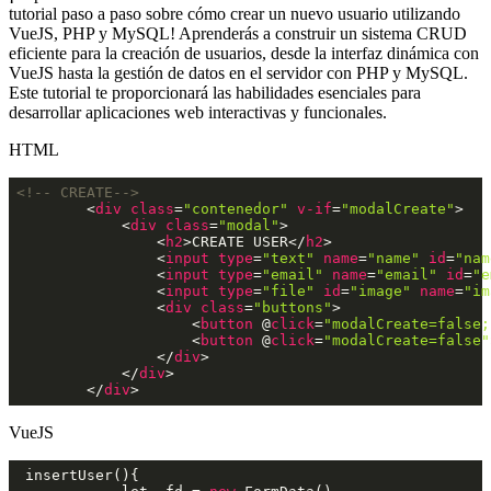
tutorial paso a paso sobre cómo crear un nuevo usuario utilizando
VueJS, PHP y MySQL! Aprenderás a construir un sistema CRUD
eficiente para la creación de usuarios, desde la interfaz dinámica con
VueJS hasta la gestión de datos en el servidor con PHP y MySQL.
Este tutorial te proporcionará las habilidades esenciales para
desarrollar aplicaciones web interactivas y funcionales.
HTML
<!-- CREATE-->
<
div
class
=
"contenedor"
v-if
=
"modalCreate"
>
<
div
class
=
"modal"
>
<
h2
>
CREATE USER
</
h2
>
<
input
type
=
"text"
name
=
"name"
id
=
"nam
<
input
type
=
"email"
name
=
"email"
id
=
"e
<
input
type
=
"file"
id
=
"image"
name
=
"im
<
div
class
=
"buttons"
>
<
button
 @
click
=
"modalCreate=false;
<
button
 @
click
=
"modalCreate=false"
</
div
>
</
div
>
</
div
>
VueJS
 insertUser(){
