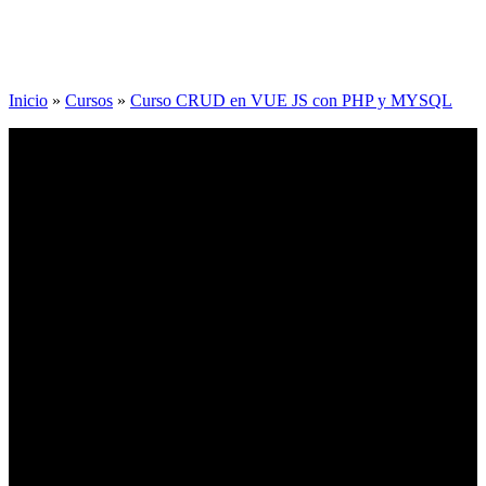
Inicio
»
Cursos
»
Curso CRUD en VUE JS con PHP y MYSQL