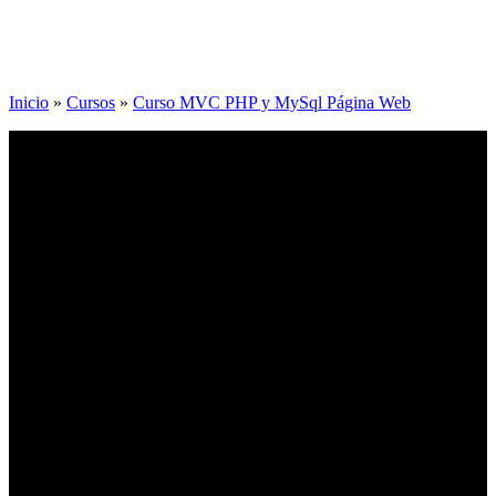
Inicio
»
Cursos
»
Curso MVC PHP y MySql Página Web