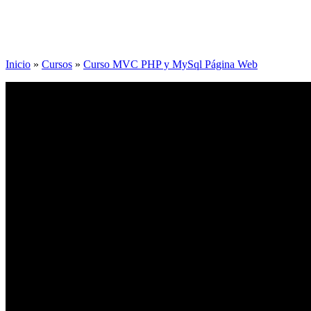
Inicio
»
Cursos
»
Curso MVC PHP y MySql Página Web