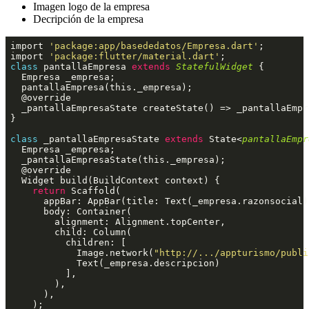
Imagen logo de la empresa
Decripción de la empresa
import 
'package:app/basededatos/Empresa.dart'
;

import 
'package:flutter/material.dart'
class
pantallaEmpresa
extends
StatefulWidget
 {
  Empresa _empresa;

  pantallaEmpresa(this._empresa);

  @override

  _pantallaEmpresaState createState() => _pantallaEmpr
}

class
_pantallaEmpresaState
extends
State
<
pantallaEmpr
  Empresa _empresa;

  _pantallaEmpresaState(this._empresa);

  @override

  Widget build(BuildContext context) {

return
 Scaffold(

      appBar: AppBar(title: Text(_empresa.razonsocial),
      body: Container(

        alignment: Alignment.topCenter,

        child: Column(

          children: [

            Image.network(
"http://.../appturismo/publi
            Text(_empresa.descripcion)

          ],

        ),

      ),

    );
