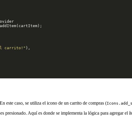
vider

addItem(cartItem);

l carrito!"
),

n este caso, se utiliza el icono de un carrito de compras (
Icons.add_
 es presionado. Aquí es donde se implementa la lógica para agregar el íte