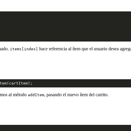
onado.
hace referencia al ítem que el usuario desea agrega
items[index]
tem(cartItem);
amos al método
, pasando el nuevo ítem del carrito.
addItem