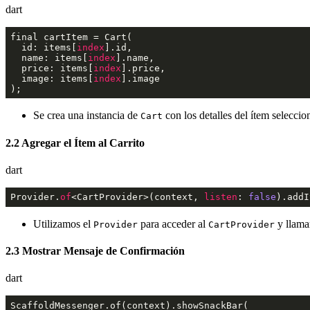
dart
final cartItem = Cart(

  id: items[
index
].id,

  name: items[
index
].name,

  price: items[
index
].price,

  image: items[
index
].image

);
Se crea una instancia de
con los detalles del ítem selecci
Cart
2.2 Agregar el Ítem al Carrito
dart
Provider.
of
<CartProvider>(context, 
listen
: 
false
).addI
Utilizamos el
para acceder al
y llam
Provider
CartProvider
2.3 Mostrar Mensaje de Confirmación
dart
ScaffoldMessenger.of(context).showSnackBar(
