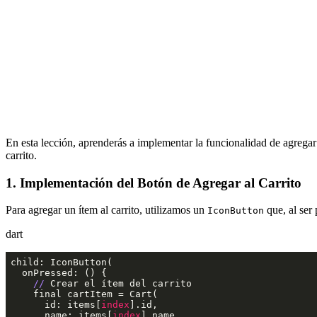
En esta lección, aprenderás a implementar la funcionalidad de agregar u
carrito.
1. Implementación del Botón de Agregar al Carrito
Para agregar un ítem al carrito, utilizamos un
que, al ser
IconButton
dart
child: IconButton(

  onPressed: () {

//
 Crear el ítem del carrito

    final cartItem = Cart(

      id: items[
index
].id,

      name: items[
index
].name,
