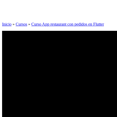
Inicio
»
Cursos
»
Curso App restaurant con pedidos en Flutter