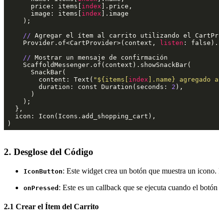
      price: items[
index
].price,

      image: items[
index
].image

    );

//
 Agregar el ítem al carrito utilizando el CartPro
    Provider.of<CartProvider>(context, 
listen
: false).
//
 Mostrar un mensaje de confirmación

    ScaffoldMessenger.of(context).showSnackBar(

      SnackBar(

        content: Text(
"
${items[
index
].name}
 agregado a
        duration: const Duration(seconds: 
2
),

      )

    );

  },

  icon: Icon(Icons.add_shopping_cart),

)
2. Desglose del Código
: Este widget crea un botón que muestra un icono. E
IconButton
: Este es un callback que se ejecuta cuando el botón
onPressed
2.1 Crear el Ítem del Carrito