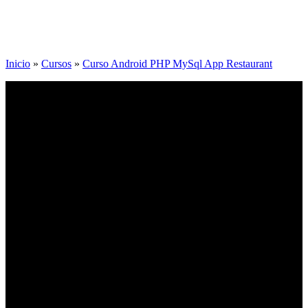
Inicio
»
Cursos
»
Curso Android PHP MySql App Restaurant