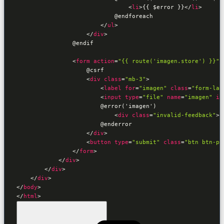
<
li
>
{{ $error }}
</
li
>
                            @endforeach

</
ul
>
</
div
>
                @endif

<
form
action
=
"{{ route('imagen.store') }}"
                    @csrf

<
div
class
=
"mb-3"
>
<
label
for
=
"imagen"
class
=
"form-lab
<
input
type
=
"file"
name
=
"imagen"
id
                        @error('imagen')

<
div
class
=
"invalid-feedback"
>
{
                        @enderror

</
div
>
<
button
type
=
"submit"
class
=
"btn btn-pr
</
form
>
</
div
>
</
div
>
</
div
>
</
body
>
</
html
>