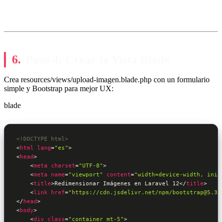
Paso 4: Crear la Vista Blade
Crea resources/views/upload-imagen.blade.php con un formulario
simple y Bootstrap para mejor UX:
blade
<!DOCTYPE html>
<
html
lang
=
"es"
>
<
head
>
<
meta
charset
=
"UTF-8"
>
<
meta
name
=
"viewport"
content
=
"width=device-width, init
<
title
>
Redimensionar Imágenes en Laravel 12
</
title
>
<
link
href
=
"https://cdn.jsdelivr.net/npm/bootstrap@5.3.
</
head
>
<
body
>
<
div
class
=
"container mt-5"
>