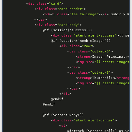
<
div
class
=
"card"
>
<
div
class
=
"card-header"
>
<
h3
>
<
i
class
=
"fas fa-image"
>
</
i
>
 Subir y Re
</
div
>
<
div
class
=
"card-body"
>
                @if (session('success'))

<
div
class
=
"alert alert-success"
>
{{ ses
                    @if (session('nombreImagen'))

<
div
class
=
"row"
>
<
div
class
=
"col-md-6"
>
<
strong
>
Imagen Principal:
</
<
img
src
=
"{{ asset('images/
</
div
>
<
div
class
=
"col-md-6"
>
<
strong
>
Thumbnail:
</
strong
>
<
img
src
=
"{{ asset('images/
</
div
>
</
div
>
                    @endif

                @endif

                @if ($errors->any())

<
div
class
=
"alert alert-danger"
>
<
ul
>
                            @foreach ($errors->all() as $err