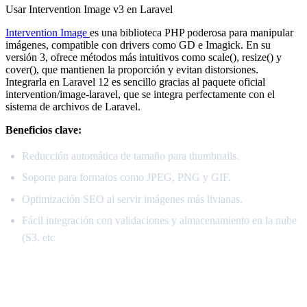
Usar Intervention Image v3 en Laravel
Intervention Image
es una biblioteca PHP poderosa para manipular
imágenes, compatible con drivers como GD e Imagick. En su
versión 3, ofrece métodos más intuitivos como scale(), resize() y
cover(), que mantienen la proporción y evitan distorsiones.
Integrarla en Laravel 12 es sencillo gracias al paquete oficial
intervention/image-laravel, que se integra perfectamente con el
sistema de archivos de Laravel.
Beneficios clave:
Reducción automática de tamaño para thumbnails.
Soporte para formatos como JPEG, PNG y GIF.
Optimización SEO al servir imágenes más livianas.
Fácil integración con validaciones y almacenamiento en la nube
(S3, etc