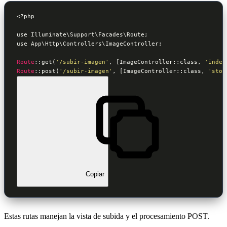
<?php

use Illuminate\Support\Facades\Route;

use App\Http\Controllers\ImageController;

Route
::get
(
'/subir-imagen'
, [ImageController::class, 
'index
Route
::post
(
'/subir-imagen'
, [ImageController::class, 
'stor
Copiar
Estas rutas manejan la vista de subida y el procesamiento POST.