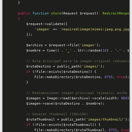
    }

public
function
store
(Request 
$request
)
: 
RedirectRespon
    {
$request
->validate([

'imagen'
 => 
'required|image|mimes:jpeg,png,jpg,
        ]);

$archivo
 = 
$request
->file(
'imagen'
);

$nombre
 = time() . 
'_'
 . Str::random(
10
) . 
'.'
 . 
$a
// Ruta principal para la imagen original redimensi
$rutaDestino
 = public_path(
'images/'
);

if
 (!File::exists(
$rutaDestino
)) {

            File::makeDirectory(
$rutaDestino
, 
0755
, 
true
);

        }

// Redimensionar imagen principal (ejemplo: ancho m
$imagen
 = Image::read(
$archivo
)->scale(width: 
800
);

$imagen
->save(
$rutaDestino
 . 
$nombre
);

// Generar thumbnail (100x100)
$rutaThumbnail
 = public_path(
'images/thumbnail/'
);

if
 (!File::exists(
$rutaThumbnail
)) {

            File::makeDirectory(
$rutaThumbnail
, 
0755
, 
true
)