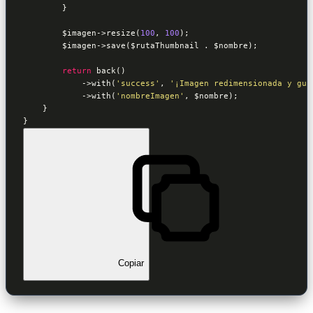
        }

$imagen
->resize(
100
, 
100
);

$imagen
->save(
$rutaThumbnail
 . 
$nombre
);

return
 back()

            ->with(
'success'
, 
'¡Imagen redimensionada y gua
            ->with(
'nombreImagen'
, 
$nombre
);

    }

}
Copiar