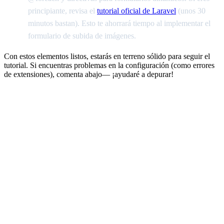
principiante, revisa el
tutorial oficial de Laravel
(unos 30
minutos bastan). Esto te ahorrará tiempo al implementar el
formulario de subida de imágenes.
Con estos elementos listos, estarás en terreno sólido para seguir el
tutorial. Si encuentras problemas en la configuración (como errores
de extensiones), comenta abajo— ¡ayudaré a depurar!