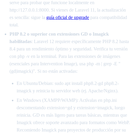
serve para probar que funcione localmente en
http://127.0.0.1:8000. Si vienes de Laravel 11, la actualización
es sencilla: sigue la
guía oficial de upgrade
para compatibilidad
total.
PHP 8.2 o superior con extensiones GD o Imagick
habilitadas
: Laravel 12 requiere específicamente PHP 8.2 hasta
8.4 para un rendimiento óptimo y seguridad. Verifica tu versión
con php -v en la terminal. Para las extensiones de imágenes
(esenciales para Intervention Image), usa php -m | grep -E "
(gd|imagick)". Si no están activadas:
En Ubuntu/Debian: sudo apt install php8.2-gd php8.2-
imagick y reinicia tu servidor web (ej. Apache/Nginx).
En Windows (XAMPP/WAMP): Actívalas en php.ini
descomentando extension=gd y extension=imagick, luego
reinicia. GD es más ligero para tareas básicas, mientras que
Imagick ofrece soporte avanzado para formatos como WebP.
Recomiendo Imagick para proyectos de producción por su