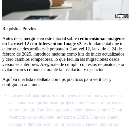
Requisitos Previos
Antes de sumergirte en este tutorial sobre
redimensionar imágenes
en Laravel 12 con Intervention Image v3
, es fundamental que tu
entorno de desarrollo esté preparado. Laravel 12, lanzado el 24 de
febrero de 2025, introduce mejoras como kits de inicio actualizados
y cero cambios rompedores, lo que facilita las migraciones desde
versiones anteriores. Asegúrate de cumplir con estos requisitos para
evitar errores comunes durante la instalación y ejecución.
Aquí va una lista detallada con tips prácticos para verificar y
configurar cada uno:
Laravel 12 instalado
: Si no lo tienes, crea un nuevo proyecto
ejecutando composer create-project laravel/laravel mi-proyecto
en tu terminal. Esto descargará la versión más reciente (12.x al
momento de escribir esto, noviembre 2025). Una vez creado,
navega al directorio con cd mi-proyecto y ejecuta php artisan