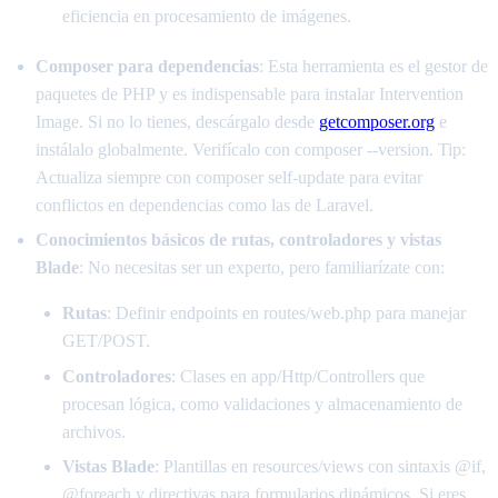
eficiencia en procesamiento de imágenes.
Composer para dependencias
: Esta herramienta es el gestor de
paquetes de PHP y es indispensable para instalar Intervention
Image. Si no lo tienes, descárgalo desde
getcomposer.org
e
instálalo globalmente. Verifícalo con composer --version. Tip:
Actualiza siempre con composer self-update para evitar
conflictos en dependencias como las de Laravel.
Conocimientos básicos de rutas, controladores y vistas
Blade
: No necesitas ser un experto, pero familiarízate con:
Rutas
: Definir endpoints en routes/web.php para manejar
GET/POST.
Controladores
: Clases en app/Http/Controllers que
procesan lógica, como validaciones y almacenamiento de
archivos.
Vistas Blade
: Plantillas en resources/views con sintaxis @if,
@foreach y directivas para formularios dinámicos. Si eres