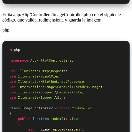
Edita app/Http/Controllers/ImageController.php con el siguiente
código, que valida, redimensiona y guarda la imagen:
php
<?php
namespace
App
\
Http
\
Controllers
;

use
Illuminate
\
Http
\
Request
use
Illuminate
\
View
\
View
use
Illuminate
\
Http
\
RedirectResponse
use
Intervention
\
Image
\
Laravel
\
Facades
\
Image
use
Illuminate
\
Support
\
Facades
\
File
use
Illuminate
\
Support
\
Str
;

class
ImageController
extends
Controller
{
public
function
index
()
: 
View
    {
return
 view(
'upload-imagen'
);
