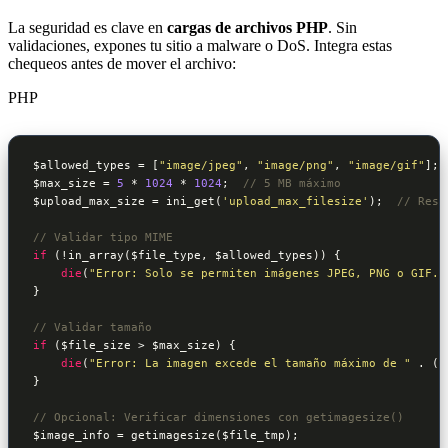
La seguridad es clave en
cargas de archivos PHP
. Sin
validaciones, expones tu sitio a malware o DoS. Integra estas
chequeos antes de mover el archivo:
PHP
$allowed_types
 = [
"image/jpeg"
, 
"image/png"
, 
"image/gif"
$max_size
 = 
5
 * 
1024
 * 
1024
;  
// 5 MB máximo
$upload_max_size
 = ini_get(
'upload_max_filesize'
);  
// Resp
// Validar tipo MIME
if
 (!in_array(
$file_type
, 
$allowed_types
)) {

die
(
"Error: Solo se permiten imágenes JPEG, PNG o GIF."
}

// Validar tamaño
if
 (
$file_size
 > 
$max_size
) {

die
(
"Error: La imagen excede el tamaño máximo de "
 . (
$
}

// Opcional: Verificar dimensiones con getimagesize()
$image_info
 = getimagesize(
$file_tmp