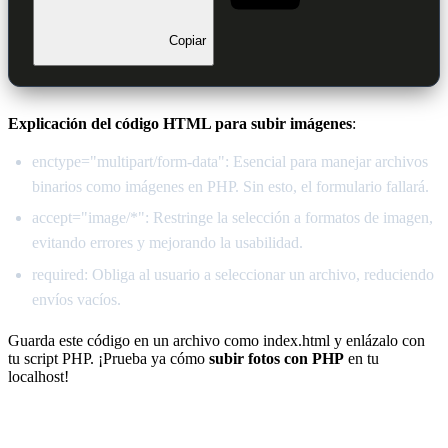
Copiar
Explicación del código HTML para subir imágenes
:
enctype="multipart/form-data": Esencial para manejar archivos
binarios como imágenes en PHP. Sin esto, el formulario fallará.
accept="image/*": Restringe la selección a formatos de imagen,
evitando errores y mejorando la usabilidad.
required: Obliga al usuario a seleccionar un archivo, reduciendo
envíos vacíos.
Guarda este código en un archivo como index.html y enlázalo con
tu script PHP. ¡Prueba ya cómo
subir fotos con PHP
en tu
localhost!