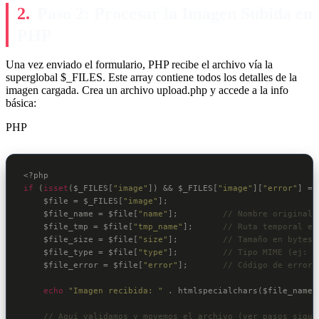
Paso 2: Procesar la Imagen Subida en
PHP
Una vez enviado el formulario, PHP recibe el archivo vía la
superglobal $_FILES. Este array contiene todos los detalles de la
imagen cargada. Crea un archivo upload.php y accede a la info
básica:
PHP
<?php
if
 (
isset
(
$_FILES
[
"image"
]) && 
$_FILES
[
"image"
][
"error"
] ==
$file
 = 
$_FILES
[
"image"
];

$file_name
 = 
$file
[
"name"
];         
// Nombre original 
$file_tmp
 = 
$file
[
"tmp_name"
];      
// Ruta temporal en
$file_size
 = 
$file
[
"size"
];         
// Tamaño en bytes
$file_type
 = 
$file
[
"type"
];         
// Tipo MIME (ej: "
$file_error
 = 
$file
[
"error"
];       
// Código de error 
echo
"Imagen recibida: "
 . htmlspecialchars(
$file_name
)
// Aquí validamos y movemos el archivo (ver pasos sigui