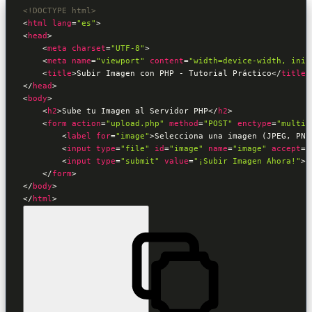
<!DOCTYPE html>
<
html
lang
=
"es"
>
<
head
>
<
meta
charset
=
"UTF-8"
>
<
meta
name
=
"viewport"
content
=
"width=device-width, init
<
title
>
Subir Imagen con PHP - Tutorial Práctico
</
title
>
</
head
>
<
body
>
<
h2
>
Sube tu Imagen al Servidor PHP
</
h2
>
<
form
action
=
"upload.php"
method
=
"POST"
enctype
=
"multip
<
label
for
=
"image"
>
Selecciona una imagen (JPEG, PNG
<
input
type
=
"file"
id
=
"image"
name
=
"image"
accept
=
"
<
input
type
=
"submit"
value
=
"¡Subir Imagen Ahora!"
>
</
form
>
</
body
>
</
html
>