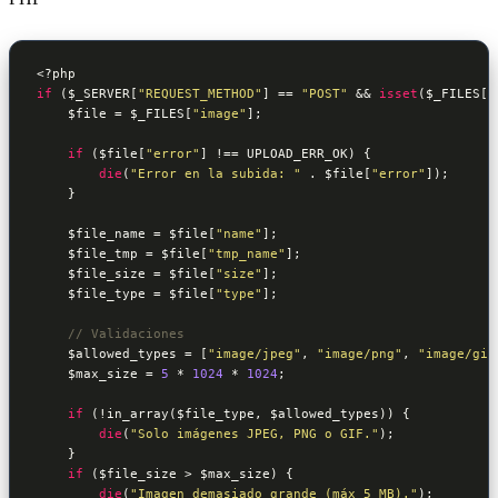
<?php
if
 (
$_SERVER
[
"REQUEST_METHOD"
] == 
"POST"
 && 
isset
(
$_FILES
[
"
$file
 = 
$_FILES
[
"image"
];

if
 (
$file
[
"error"
] !== UPLOAD_ERR_OK) {

die
(
"Error en la subida: "
 . 
$file
[
"error"
]);

    }

$file_name
 = 
$file
[
"name"
];

$file_tmp
 = 
$file
[
"tmp_name"
];

$file_size
 = 
$file
[
"size"
];

$file_type
 = 
$file
[
"type"
];

// Validaciones
$allowed_types
 = [
"image/jpeg"
, 
"image/png"
, 
"image/gif
$max_size
 = 
5
 * 
1024
 * 
1024
;

if
 (!in_array(
$file_type
, 
$allowed_types
)) {

die
(
"Solo imágenes JPEG, PNG o GIF."
);

    }

if
 (
$file_size
 > 
$max_size
) {

die
(
"Imagen demasiado grande (máx 5 MB)."
);
