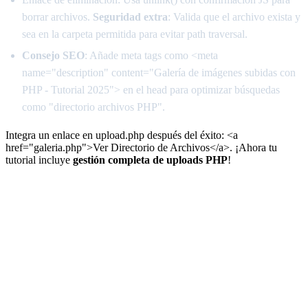
borrar archivos.
Seguridad extra
: Valida que el archivo exista y
sea en la carpeta permitida para evitar path traversal.
Consejo SEO
: Añade meta tags como <meta
name="description" content="Galería de imágenes subidas con
PHP - Tutorial 2025"> en el head para optimizar búsquedas
como "directorio archivos PHP".
Integra un enlace en upload.php después del éxito: <a
href="galeria.php">Ver Directorio de Archivos</a>. ¡Ahora tu
tutorial incluye
gestión completa de uploads PHP
!