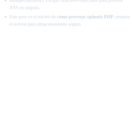
htmlspecialchars(): Escapa caracteres especiales para prevenir
XSS en outputs.
Este paso es el núcleo de
cómo procesar uploads PHP
; prepara
el terreno para almacenamiento seguro.