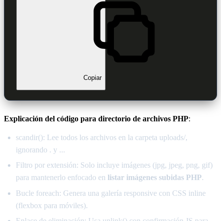
Copiar
Explicación del código para directorio de archivos PHP
:
scandir(): Lee todos los archivos en la carpeta uploads/,
ignorando . y ...
Filtro por extensión: Solo incluye imágenes (jpg, jpeg, png, gif)
para mantenerlo enfocado en
listar imágenes subidas PHP
.
Bucle foreach: Genera una galería responsive con CSS inline
(flexbox para móviles).
Enlace de eliminación: Usa unlink() con confirmación JS para