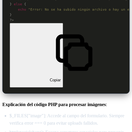
} 
else
 {

echo
"Error: No se ha subido ningún archivo o hay un er
?>
Copiar
Explicación del código PHP para procesar imágenes
:
$_FILES["image"]: Accede al campo del formulario. Siempre
verifica error === 0 para evitar uploads fallidos.