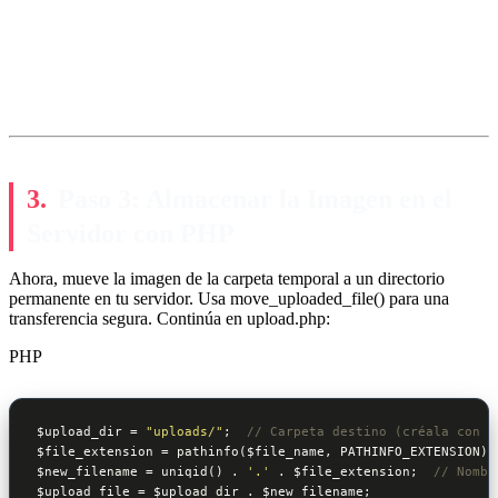
Paso 3: Almacenar la Imagen en el
Servidor con PHP
Ahora, mueve la imagen de la carpeta temporal a un directorio
permanente en tu servidor. Usa move_uploaded_file() para una
transferencia segura. Continúa en upload.php:
PHP
$upload_dir
 = 
"uploads/"
;  
// Carpeta destino (créala con p
$file_extension
 = pathinfo(
$file_name
$new_filename
 = uniqid() . 
'.'
 . 
$file_extension
;  
// Nombr
$upload_file
 = 
$upload_dir
 . 
$new_filename
;
