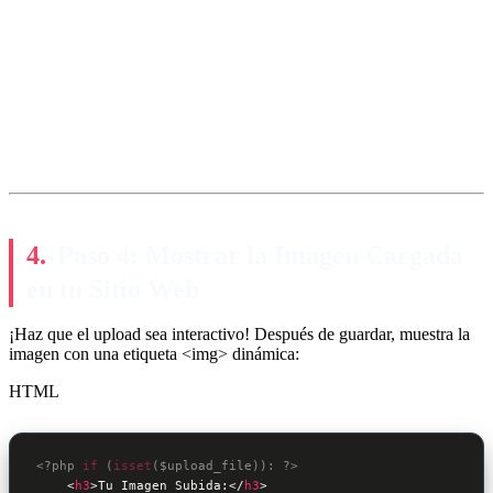
Paso 4: Mostrar la Imagen Cargada
en tu Sitio Web
¡Haz que el upload sea interactivo! Después de guardar, muestra la
imagen con una etiqueta <img> dinámica:
HTML
<?php
if
 (
isset
(
$upload_file
)): 
?>
<
h3
>
Tu Imagen Subida:
</
h3
>