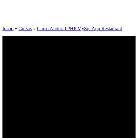
Inicio
»
Cursos
»
Curso Android PHP MySql App Restaurant