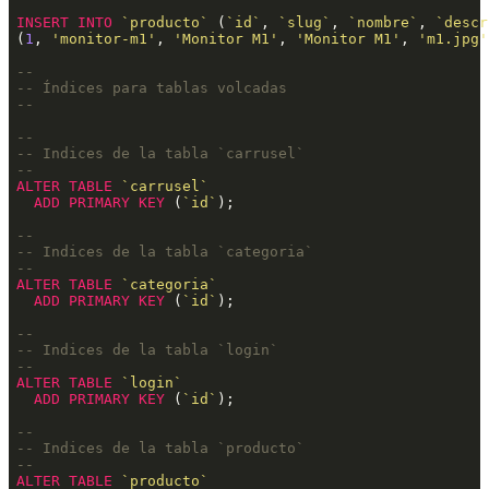
INSERT
INTO
`producto`
 (
`id`
, 
`slug`
, 
`nombre`
, 
`descr
(
1
, 
'monitor-m1'
, 
'Monitor M1'
, 
'Monitor M1'
, 
'm1.jpg'
--
-- Índices para tablas volcadas
--
--
-- Indices de la tabla `carrusel`
--
ALTER
TABLE
`carrusel`
ADD
PRIMARY
KEY
 (
`id`
);
--
-- Indices de la tabla `categoria`
--
ALTER
TABLE
`categoria`
ADD
PRIMARY
KEY
 (
`id`
);
--
-- Indices de la tabla `login`
--
ALTER
TABLE
`login`
ADD
PRIMARY
KEY
 (
`id`
);
--
-- Indices de la tabla `producto`
--
ALTER
TABLE
`producto`