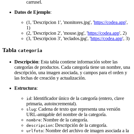
carrusel.
Datos de Ejemplo
:
(1, 'Descripcion 1', 'monitores.jpg', '
https://codea.app
',
1)
(2, 'Descripcion 2', 'mouse.jpg', '
https://codea.app
', 2)
(3, 'Descripcion 3', 'teclados.jpg', '
https://codea.app
', 3)
Tabla
categoria
Descripción
: Esta tabla contiene información sobre las
categorías de productos. Cada categoría tiene un nombre, una
descripción, una imagen asociada, y campos para el orden y
las fechas de creación y actualización.
Estructura
:
: Identificador único de la categoría (entero, clave
id
primaria, autoincremental).
: Cadena de texto que representa una versión
slug
URL-amigable del nombre de la categoría.
: Nombre de la categoría.
nombre
: Descripción de la categoría.
descripcion
: Nombre del archivo de imagen asociada a la
urlfoto