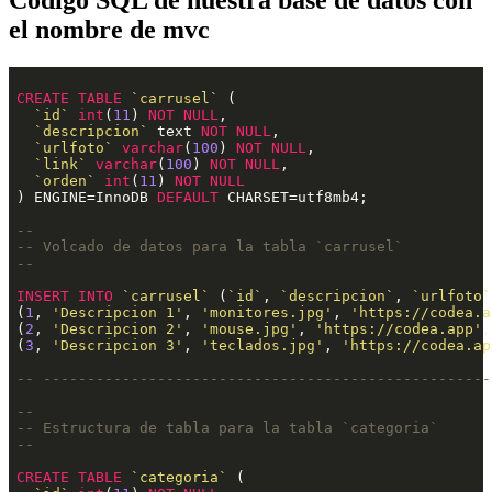
el nombre de mvc
CREATE
TABLE
`carrusel`
 (

`id`
int
(
11
) 
NOT
NULL
,

`descripcion`
 text 
NOT
NULL
,

`urlfoto`
varchar
(
100
) 
NOT
NULL
,

`link`
varchar
(
100
) 
NOT
NULL
,

`orden`
int
(
11
) 
NOT
NULL
) ENGINE=InnoDB 
DEFAULT
 CHARSET=utf8mb4;
--
-- Volcado de datos para la tabla `carrusel`
--
INSERT
INTO
`carrusel`
 (
`id`
, 
`descripcion`
, 
`urlfoto`
(
1
, 
'Descripcion 1'
, 
'monitores.jpg'
, 
'https://codea.a
(
2
, 
'Descripcion 2'
, 
'mouse.jpg'
, 
'https://codea.app'
,
(
3
, 
'Descripcion 3'
, 
'teclados.jpg'
, 
'https://codea.ap
-- ---------------------------------------------------
--
-- Estructura de tabla para la tabla `categoria`
--
CREATE
TABLE
`categoria`
 (
