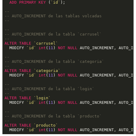
ADD
PRIMARY
KEY
 (
`id`
);
--
-- AUTO_INCREMENT de las tablas volcadas
--
--
-- AUTO_INCREMENT de la tabla `carrusel`
--
ALTER
TABLE
`carrusel`
  MODIFY 
`id`
int
(
11
) 
NOT
NULL
 AUTO_INCREMENT, AUTO_IN
--
-- AUTO_INCREMENT de la tabla `categoria`
--
ALTER
TABLE
`categoria`
  MODIFY 
`id`
int
(
11
) 
NOT
NULL
 AUTO_INCREMENT, AUTO_IN
--
-- AUTO_INCREMENT de la tabla `login`
--
ALTER
TABLE
`login`
  MODIFY 
`id`
int
(
11
) 
NOT
NULL
 AUTO_INCREMENT, AUTO_IN
--
-- AUTO_INCREMENT de la tabla `producto`
--
ALTER
TABLE
`producto`
  MODIFY 
`id`
int
(
11
) 
NOT
NULL
 AUTO_INCREMENT, AUTO_IN