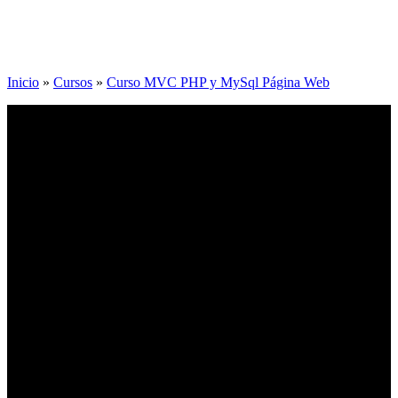
Inicio
»
Cursos
»
Curso MVC PHP y MySql Página Web