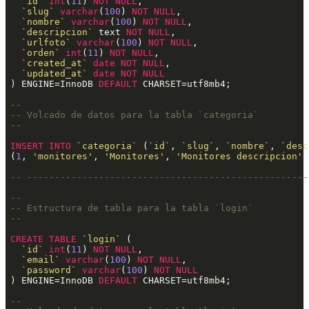
`id`
int
(
11
) 
NOT
NULL
,

`slug`
varchar
(
100
) 
NOT
NULL
,

`nombre`
varchar
(
100
) 
NOT
NULL
,

`descripcion`
 text 
NOT
NULL
,

`urlfoto`
varchar
(
100
) 
NOT
NULL
,

`orden`
int
(
11
) 
NOT
NULL
,

`created_at`
date
NOT
NULL
,

`updated_at`
date
NOT
NULL
) ENGINE=InnoDB 
DEFAULT
 CHARSET=utf8mb4;
--
-- Volcado de datos para la tabla `categoria`
--
INSERT
INTO
`categoria`
 (
`id`
, 
`slug`
, 
`nombre`
, 
`desc
(
1
, 
'monitores'
, 
'Monitores'
, 
'Monitores descripcion'
,
-- ---------------------------------------------------
--
-- Estructura de tabla para la tabla `login`
--
CREATE
TABLE
`login`
 (

`id`
int
(
11
) 
NOT
NULL
,

`email`
varchar
(
100
) 
NOT
NULL
,

`password`
varchar
(
100
) 
NOT
NULL
) ENGINE=InnoDB 
DEFAULT
 CHARSET=utf8mb4;
--