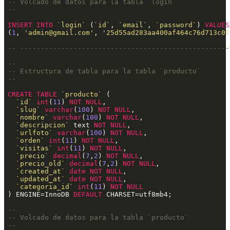
-- Volcado de datos para la tabla `login`
--
INSERT
INTO
`login`
 (
`id`
, 
`email`
, 
`password`
) 
VALUES
(
1
, 
'admin@gmail.com'
, 
'25d55ad283aa400af464c76d713c07
-- ---------------------------------------------------
--
-- Estructura de tabla para la tabla `producto`
--
CREATE
TABLE
`producto`
 (

`id`
int
(
11
) 
NOT
NULL
,

`slug`
varchar
(
100
) 
NOT
NULL
,

`nombre`
varchar
(
100
) 
NOT
NULL
,

`descripcion`
 text 
NOT
NULL
,

`urlfoto`
varchar
(
100
) 
NOT
NULL
,

`orden`
int
(
11
) 
NOT
NULL
,

`visitas`
int
(
11
) 
NOT
NULL
,

`precio`
decimal
(
7
,
2
) 
NOT
NULL
,

`precio_old`
decimal
(
7
,
2
) 
NOT
NULL
,

`created_at`
date
NOT
NULL
,

`updated_at`
date
NOT
NULL
,

`categoria_id`
int
(
11
) 
NOT
NULL
) ENGINE=InnoDB 
DEFAULT
 CHARSET=utf8mb4;
--
-- Volcado de datos para la tabla `producto`
--