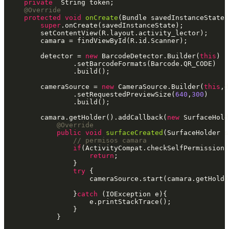
private
  String token;

@Override
protected
void
onCreate
(Bundle savedInstanceState) 
super
.onCreate(savedInstanceState);

        setContentView(R.layout.activity_lector);

        camara = findViewById(R.id.Scanner);

        detector = 
new
 BarcodeDetector.Builder(
this
)

                .setBarcodeFormats(Barcode.QR_CODE)

                .build();

        cameraSource = 
new
 CameraSource.Builder(
this
,d
                .setRequestedPreviewSize(
640
,
300
)

                .build();

        camara.getHolder().addCallback(
new
 SurfaceHold
@Override
public
void
surfaceCreated
(SurfaceHolder s
// permisos camara
if
(ActivityCompat.checkSelfPermission(
return
;

                }

try
 {

                    cameraSource.start(camara.getHolder
                }
catch
 (IOException e){

                    e.printStackTrace();

                }

            }
