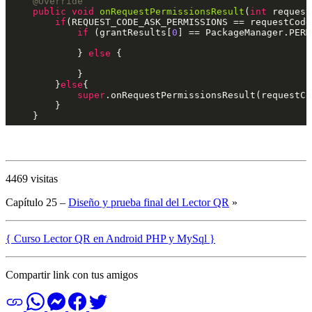
@Override
public
void
onRequestPermissionsResult
(
int
 request
if
(REQUEST_CODE_ASK_PERMISSIONS == requestCode)
if
 (grantResults[
0
] == PackageManager.PERM
            } 
else
 {

            }

        }
else
{

super
.onRequestPermissionsResult(requestCo
        }

4469 visitas
Capítulo 25 –
Diseño y prueba final del Lector QR
»
{ Curso Lector QR en Android PHP y MySql }
Compartir link con tus amigos