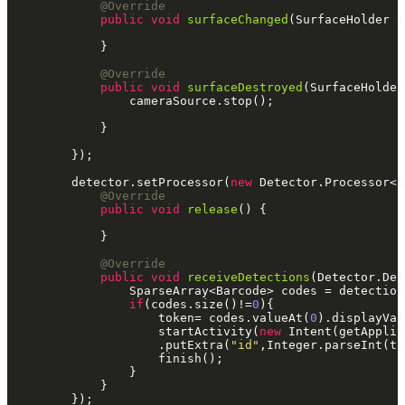
@Override
public
void
surfaceChanged
(SurfaceHolder s
            }

@Override
public
void
surfaceDestroyed
(SurfaceHolder
                cameraSource.stop();

            }

        });

        detector.setProcessor(
new
 Detector.Processor<B
@Override
public
void
release
() {

            }

@Override
public
void
receiveDetections
(Detector.Det
                SparseArray<Barcode> codes = detection
if
(codes.size()!=
0
){

                    token= codes.valueAt(
0
).displayValu
                    startActivity(
new
 Intent(getApplic
                    .putExtra(
"id"
,Integer.parseInt(to
                    finish();

                }

            }

        });
