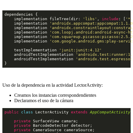
dependencies {

    implementation fileTree(dir: 
'libs'
, 
include
: [
'*.
    implementation 
'androidx.appcompat:appcompat:1.1.0
    implementation 
'androidx.constraintlayout:constrai
    implementation 
'com.loopj.android:android-async-ht
    implementation 
'com.squareup.picasso:picasso:2.5.2
    implementation 
'com.google.android.gms:play-servic
    testImplementation 
'junit:junit:4.12'
    androidTestImplementation 
'androidx.test:runner:1.
    androidTestImplementation 
'androidx.test.espresso:
Uso de la dependencia en la actividad LectorActivity:
Creamos los instancias correspondendientes
Declaramos el uso de la cámara
public
class
LectorActivity
extends
AppCompatActivity
 
private
 SurfaceView camara;

private
 BarcodeDetector detector;

private
 CameraSource cameraSource;
