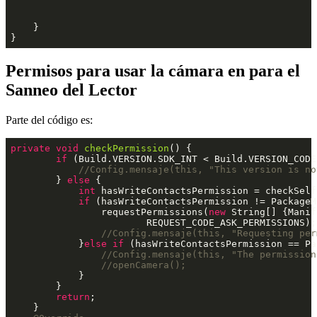
    }

Permisos para usar la cámara en para el
Sanneo del Lector
Parte del código es:
private
void
checkPermission
() {

if
 (Build.VERSION.SDK_INT < Build.VERSION_CODES
//Config.mensaje(this, "This version is no
        } 
else
 {

int
 hasWriteContactsPermission = checkSelf
if
 (hasWriteContactsPermission != PackageM
                requestPermissions(
new
 String[] {Manif
                        REQUEST_CODE_ASK_PERMISSIONS);

//Config.mensaje(this, "Requesting per
            }
else
if
 (hasWriteContactsPermission == Pa
//Config.mensaje(this, "The permission
//openCamera();
            }

        }

return
;

    }
