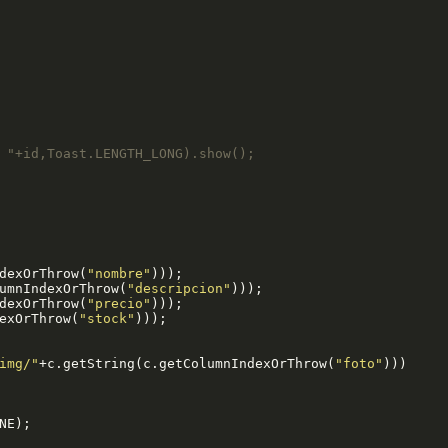
 "+id,Toast.LENGTH_LONG).show();
dexOrThrow(
"nombre"
)));

umnIndexOrThrow(
"descripcion"
)));

dexOrThrow(
"precio"
)));

exOrThrow(
"stock"
)));

img/"
+c.getString(c.getColumnIndexOrThrow(
"foto"
)))

E);
