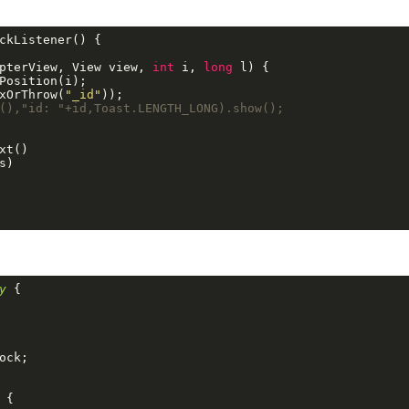
ckListener() {

pterView, View view, 
int
 i, 
long
 l) {

osition(i);

xOrThrow(
"_id"
));

(),"id: "+id,Toast.LENGTH_LONG).show();
t()

)

y
 {
ck;

{
