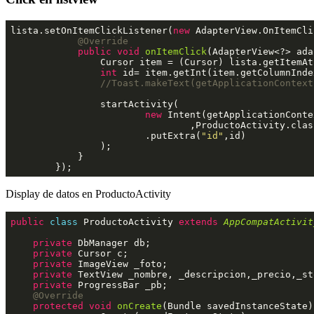
lista.setOnItemClickListener(
new
 AdapterView.OnItemCli
@Override
public
void
onItemClick
(AdapterView<?> ada
                Cursor item = (Cursor) lista.getItemAtP
int
 id= item.getInt(item.getColumnInde
//Toast.makeText(getApplicationContext
                startActivity(

new
 Intent(getApplicationContex
                                ,ProductoActivity.class
                        .putExtra(
"id"
,id)

                );

            }

        });
Display de datos en ProductoActivity
public
class
ProductoActivity
extends
AppCompatActivit
private
 DbManager db;

private
 Cursor c;

private
 ImageView _foto;

private
 TextView _nombre, _descripcion,_precio,_sto
private
 ProgressBar _pb;

@Override
protected
void
onCreate
(Bundle savedInstanceState) 