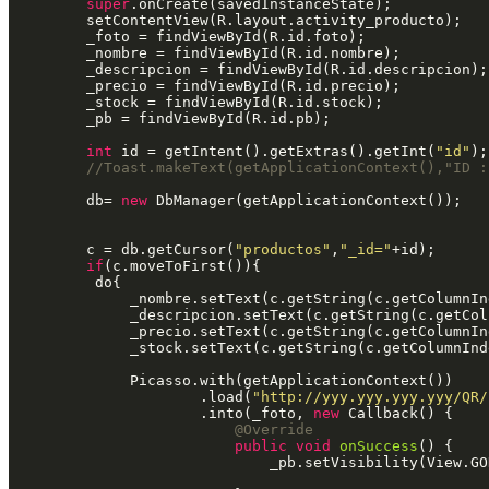
super
.onCreate(savedInstanceState);

        setContentView(R.layout.activity_producto);

        _foto = findViewById(R.id.foto);

        _nombre = findViewById(R.id.nombre);

        _descripcion = findViewById(R.id.descripcion);

        _precio = findViewById(R.id.precio);

        _stock = findViewById(R.id.stock);

        _pb = findViewById(R.id.pb);

int
 id = getIntent().getExtras().getInt(
"id"
);

//Toast.makeText(getApplicationContext(),"ID :
        db= 
new
 DbManager(getApplicationContext());

        c = db.getCursor(
"productos"
,
"_id="
+id);

if
(c.moveToFirst()){

         do{

             _nombre.setText(c.getString(c.getColumnIn
             _descripcion.setText(c.getString(c.getCol
             _precio.setText(c.getString(c.getColumnIn
             _stock.setText(c.getString(c.getColumnInd
             Picasso.with(getApplicationContext())

                     .load(
"http://yyy.yyy.yyy.yyy/QR/
                     .into(_foto, 
new
 Callback() {

@Override
public
void
onSuccess
() {

                             _pb.setVisibility(View.GON