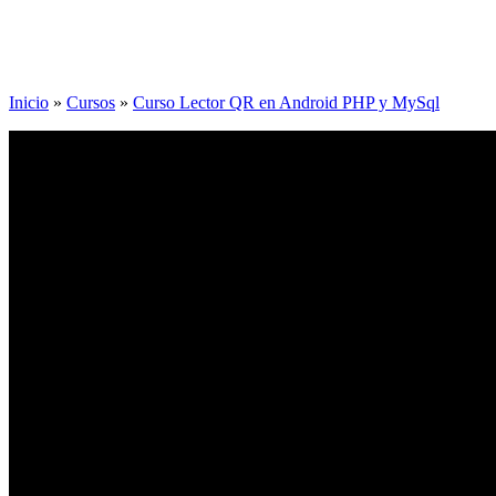
Inicio
»
Cursos
»
Curso Lector QR en Android PHP y MySql