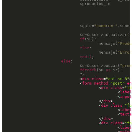
$productos_id
$data
=
"nombre='"
.
$nomb
$u
=
$user
->actualizar(
"
if
(
$u
):						

					mensaje(
"Produ
else
:

					mensaje(
"Error
endif
;

else
:

$u
=
$user
->buscar(
"prom
foreach
(
$u
as
$r
):

?>
<
div
class
=
"col-sm-8"
>
<
form
method
=
"post"
en
<
div
class
=
"fo
<
label
<
input
</
div
>
<
div
class
=
"fo
<
label
<
texta
</
div
>
<
div
class
=
"fo
<
label
<
selec