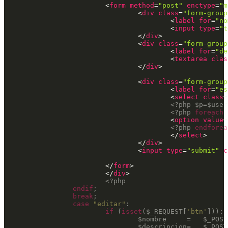
<
form
method
=
"post"
enctype
=
"m
<
div
class
=
"form-group
<
label
for
=
"no
<
input
type
=
"t
</
div
>
<
div
class
=
"form-group
<
label
for
=
"de
<
textarea
clas
</
div
>
<
div
class
=
"form-group
<
label
for
=
"es
<
select
class
=
<?php
$p
=
$user
<?php
foreach
(
<
option
value
=
<?php
endforea
</
select
>
</
div
>
<
input
type
=
"submit"
c
</
form
>
</
div
>
<?php
endif
;

break
;

case
"editar"
:

if
 (
isset
(
$_REQUEST
[
'btn'
])): 
$nombre
	    =   
$_POST
$descripcion
=   
$_POST