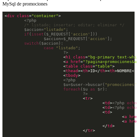
MySql de promociones
<
div
class
=
"container"
>
<?php
/* listado; insertar; editar; eliminar */
$accion
=
"listado"
;

if
(
isset
(
$_REQUEST
[
'accion'
]))

$accion
=
$_REQUEST
[
'accion'
];

switch
(
$accion
):

case
"listado"
;

?>
<
h1
class
=
"bg-primary text-whi
<
a
href
=
"?pagina=promociones&a
<
table
class
=
"table"
>
<
thead
>
<
th
>
ID
</
th
>
<
th
>
NOMBRE
</
<
tbody
>
<?php
$u
=
$user
->buscar(
"promociones"
foreach
(
$u
as
$r
):

?>
<
tr
>
<
td
>
<?php
echo
<
td
>
<?php
echo
<
td
>
<
a
hre
<
a
hre
</
td
>
</
tr
>