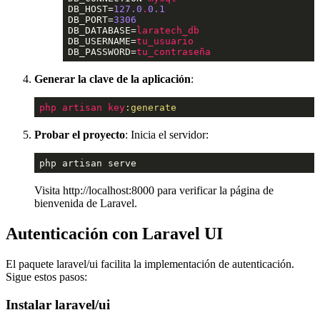
DB_HOST=
127.0
.
0.1
DB_PORT=
3306
DB_DATABASE=
laratech_db
DB_USERNAME=
tu_usuario
DB_PASSWORD=
tu_contraseña
Generar la clave de la aplicación
:
php
artisan
key
:generate
Probar el proyecto
: Inicia el servidor:
php artisan serve
Visita http://localhost:8000 para verificar la página de
bienvenida de Laravel.
Autenticación con Laravel UI
El paquete laravel/ui facilita la implementación de autenticación.
Sigue estos pasos:
Instalar laravel/ui