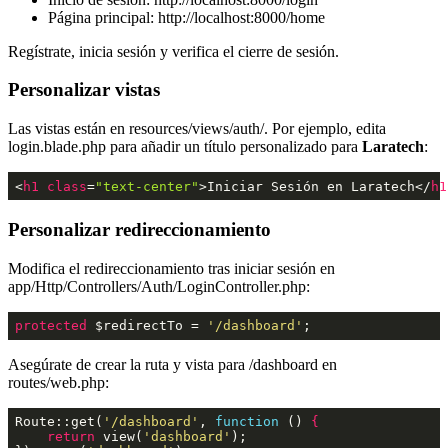
Página principal: http://localhost:8000/home
Regístrate, inicia sesión y verifica el cierre de sesión.
Personalizar vistas
Las vistas están en resources/views/auth/. Por ejemplo, edita
login.blade.php para añadir un título personalizado para
Laratech
:
<
h1
class
=
"text-center"
>
Iniciar Sesión en Laratech
</
h1
Personalizar redireccionamiento
Modifica el redireccionamiento tras iniciar sesión en
app/Http/Controllers/Auth/LoginController.php:
protected
 $redirectTo = 
'/dashboard'
;
Asegúrate de crear la ruta y vista para /dashboard en
routes/web.php:
Route::get(
'/dashboard'
, 
function
()
 {
return
 view(
'dashboard'
);
