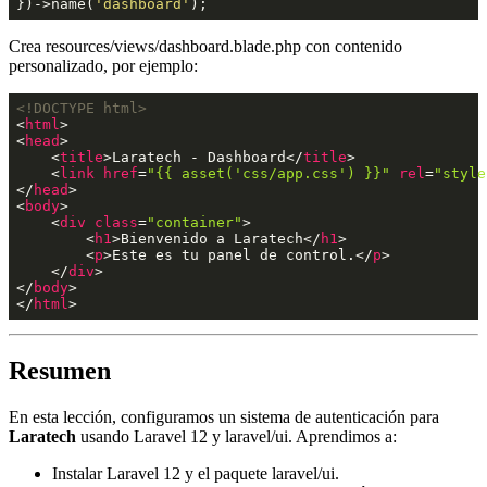
})->name(
'dashboard'
);
Crea resources/views/dashboard.blade.php con contenido
personalizado, por ejemplo:
<!DOCTYPE html>
<
html
>
<
head
>
<
title
>
Laratech - Dashboard
</
title
>
<
link
href
=
"{{ asset('css/app.css') }}"
rel
=
"style
</
head
>
<
body
>
<
div
class
=
"container"
>
<
h1
>
Bienvenido a Laratech
</
h1
>
<
p
>
Este es tu panel de control.
</
p
>
</
div
>
</
body
>
</
html
>
Resumen
En esta lección, configuramos un sistema de autenticación para
Laratech
usando Laravel 12 y laravel/ui. Aprendimos a:
Instalar Laravel 12 y el paquete laravel/ui.