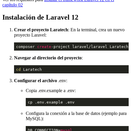
capítulo 02
Instalación de Laravel 12
Crear el proyecto Laratech
: En la terminal, crea un nuevo
proyecto Laravel:
composer 
create
-project laravel/laravel Laratech
Navegar al directorio del proyecto
:
cd
 Laratech
Configurar el archivo
.env:
Copia .env.example a .env:
cp .env.example .env
Configura la conexión a la base de datos (ejemplo para
MySQL):
DB_CONNECTION=
mysql