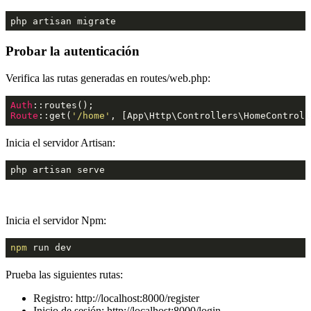
php artisan migrate
Probar la autenticación
Verifica las rutas generadas en routes/web.php:
Auth
Route
::get
(
'/home'
, [App\Http\Controllers\HomeControll
Inicia el servidor Artisan:
php artisan serve
Inicia el servidor Npm:
npm
 run dev
Prueba las siguientes rutas:
Registro: http://localhost:8000/register
Inicio de sesión: http://localhost:8000/login