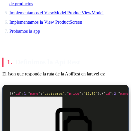
de productos
Implementamos el ViewModel ProductViewModel
Implementamos la View ProductScreen
Probamos la app
Definimos la Api Rest
El Json que responde la ruta de la ApiRest en laravel es:
[{"
id
":
1
,"
name
":
"Lapiceros"
,"
price
":
"12.80"
},{"
id
":
2
,"
name
"