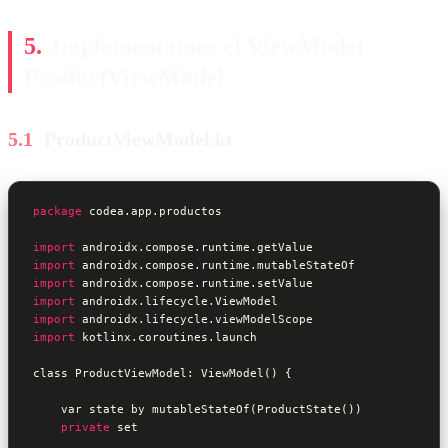
Implementamos el ViewModel
ProductViewModel
ProductViewModel.kt
package
 codea.app.productos

import
import
import
import
import
import
 kotlinx.coroutines.launch

class ProductViewModel: ViewModel() {

    var state by mutableStateOf(ProductState())

private
 set
