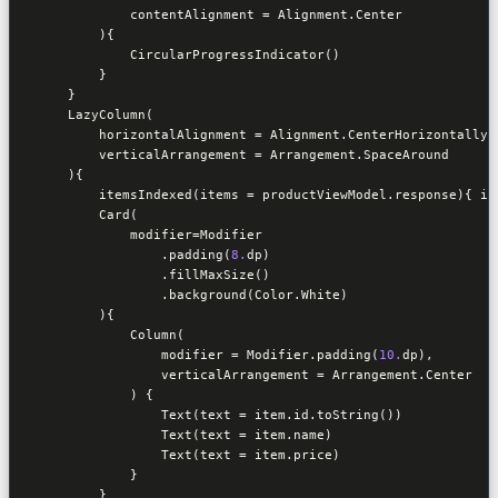
            contentAlignment = Alignment.Center

        ){

            CircularProgressIndicator()

        }

    }

    LazyColumn(

        horizontalAlignment = Alignment.CenterHorizontally,

        verticalArrangement = Arrangement.SpaceAround

    ){

        itemsIndexed(items = productViewModel.response){ ind
        Card(

            modifier=Modifier

                .padding(
8.
dp)

                .fillMaxSize()

                .background(Color.White)

        ){

            Column(

                modifier = Modifier.padding(
10.
dp),

                verticalArrangement = Arrangement.Center

            ) {

                Text(text = item.id.toString())

                Text(text = item.name)

                Text(text = item.price)

            }

        }
