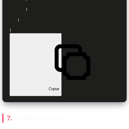
        }

    }

}
Copiar
Probamos la app