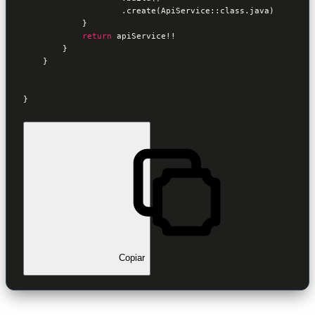
                    .create(ApiService::class.java)

            }

return
 apiService!!

        }

    }   

}
Copiar