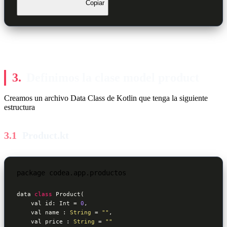
Copiar
Definimos la clase model product
Creamos un archivo Data Class de Kotlin que tenga la siguiente
estructura
Product.kt
package codea.app.productos

data 
class
 Product(

    val id: Int = 
0
,

    val name : 
String
 = 
""
,

    val price : 
String
 = 
""