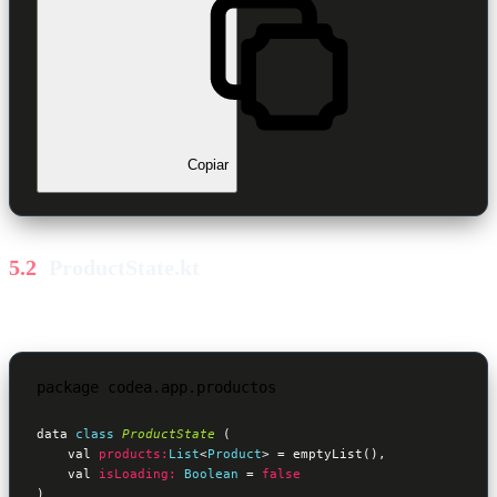
Copiar
ProductState.kt
package codea.app.productos

data 
class
ProductState
 (
    val 
products:
List
<
Product
> = emptyList(),

    val 
isLoading:
Boolean
 = 
false
)