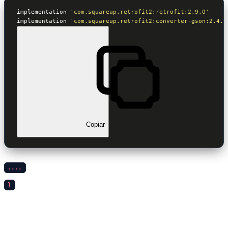
implementation 
'com.squareup.retrofit2:retrofit:2.9.0'
implementation 
'com.squareup.retrofit2:converter-gson:2.4.0
Copiar
....
}