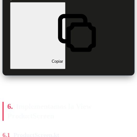
Copiar
Implementamos la View
ProductScreen
ProductScreen.kt