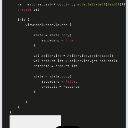
    var response:List<Product> by 
mutableStateOf
(
listOf
())

private
 set

    init {

        viewModelScope.launch {

            state = state.copy(

                isLoading = 
true
            )

            val apiService = ApiService.getInstace()

            val productList = apiService.getProducts()

            response = productList

            state = state.copy(

                isLoading = 
false
,

                products = response

            )

        }

    }

}