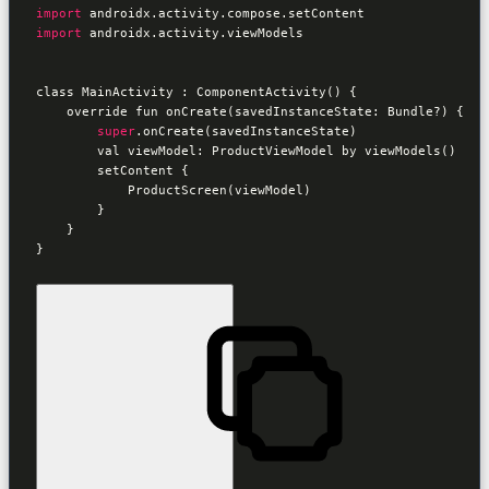
import
import
 androidx.activity.viewModels

class MainActivity : ComponentActivity() {

    override fun onCreate(savedInstanceState: Bundle?) {

super
.onCreate(savedInstanceState)

        val viewModel: ProductViewModel by viewModels()

        setContent {

            ProductScreen(viewModel)

        }

    }

}