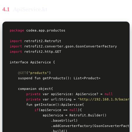
ApiService.kt
package
 codea.app.productos

import
import
import
 retrofit2.http.GET

interface ApiService {

@GET
(
"products"
)

    suspend fun getProducts(): List<Product>

    companion object{

private
 var apiService: ApiService? = 
null
private
 var url:String = 
"http://192.168.1.9/bazar/
        fun getInstace():ApiService{

if
(apiService == 
null
){

                apiService = Retrofit.Builder()

                    .baseUrl(url)

                    .addConverterFactory(GsonConverterFactor
                    .build()
