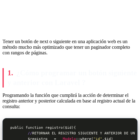
Tener un botón de next o siguiente en una aplicación web es un
método mucho más optimizado que tener un paginador completo
con rangos de páginas.
¿Cómo programar un botón siguiente
y anterior con Laravel ?
Programando la función que cumplirá la acción de determinar el
registro anterior y posterior calculada en base al registro actual de la
consulta:
public 
function
 registro($id){

//
RETORNAR EL REGISTRO SIGUIENTE Y ANTERIOR DE UN R
        $registro   =   
Modelo
::where
(
"id"
,$id)