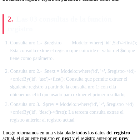
Las 03 consultas de la función
registro
Consulta nro 1.- $registro = Modelo::where("id",$id)->first();
Esta consulta extrae el registro que coincide el valor del $id que
tiene como parámetro.
Consulta nro 2.- $next = Modelo::where('id', '>', $registro->id)-
>orderBy('id', 'asc')->first(); Consulta que permite extraer el
siguiente registro a partir de la consulta nro 1; con ella
obtenemos el id que usado para extraer el primer resultado,
Consulta nro 3.- $prev = Modelo::where('id', '<', $registro->id)-
>orderBy('id', 'desc')->first(); La tercera consulta extrae el
registro anterior al registro actual.
Luego retornamos en una vista blade todos los datos del
registro
actual, el siguiente registro en
next
y el registro anterior en
prev