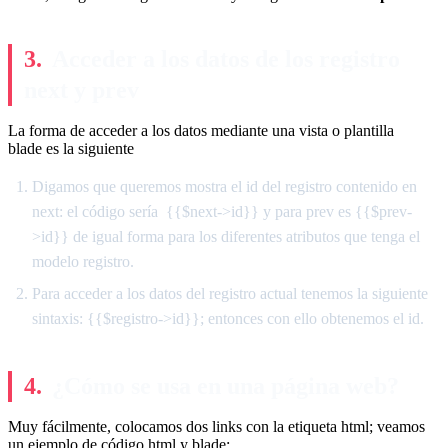
Acceder a los datos de los registro
next y prev
La forma de acceder a los datos mediante una vista o plantilla
blade es la siguiente
Digamos que queremos mostra el id del registro contenido en
next: el código sería {{$next->id}} y para prev es {{$prev-
>id}} de igual forma para los diferentes atributos que tenga el
modelo registro.
Para acceder a los datos del registro actual tenemos la siguiente
sintaxis: {{$registro->id}}; entonces con ello obtenemos el id.
¿Cómo se usa en una página web?
Muy fácilmente, colocamos dos links con la etiqueta html; veamos
un ejemplo de código html y blade: