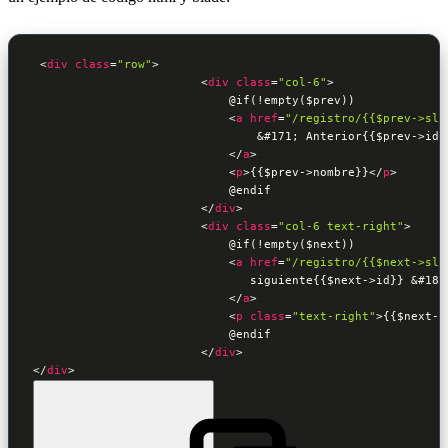
<
div
class
=
"row"
>
<
div
class
=
"col-6"
>
                            @if(!empty($prev))              
<
a
href
=
"/registro/{{$prev->slu
                                &#171; Anterior{{$prev->id}}
</
a
>
<
p
>
{{$prev->nombre}}
</
p
>
                            @endif

</
div
>
<
div
class
=
"col-6 text-right"
>
                            @if(!empty($next))              
<
a
href
=
"/registro/{{$next->slu
                               siguiente{{$next->id}} &#187;
</
a
>
<
p
class
=
"text-right"
>
{{$next->
                            @endif

</
div
>
</
div
>