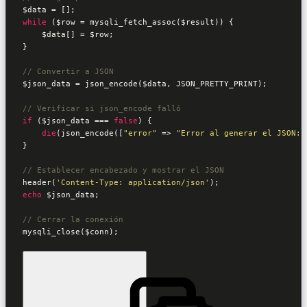
$data
while
 (
$row
 = mysqli_fetch_assoc(
$result
)) {

$data
[] = 
$row
;

}

// Convertir a JSON
$json_data
 = json_encode(
$data
, JSON_PRETTY_PRINT);

// Verificar si json_encode falló
if
 (
$json_data
 === 
false
) {

die
(json_encode([
"error"
 => 
"Error al generar el JSON: 
}

// Establecer encabezado y mostrar el JSON
header(
'Content-Type: application/json'
echo
$json_data
;

// Cerrar la conexión
mysqli_close(
$conn
);
