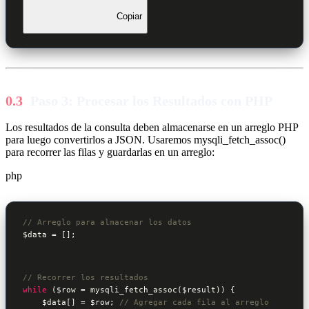
Copiar
Paso 3: Procesar los Resultados con PHP
Los resultados de la consulta deben almacenarse en un arreglo PHP
para luego convertirlos a JSON. Usaremos mysqli_fetch_assoc()
para recorrer las filas y guardarlas en un arreglo:
php
// Arreglo para almacenar los datos
$data
 = [];
// Recorrer los resultados
while
 (
$row
 = mysqli_fetch_assoc(
$result
)) {

$data
[] = 
$row
; 
// Agregar cada fila al arreglo