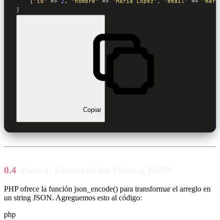
    [
"id"
 => 
2
, 
"nombre"
 => 
"María López"
, 
"email"
 => 
"mari
]
Copiar
Paso 4: Convertir los Datos a JSON
PHP ofrece la función json_encode() para transformar el arreglo en
un string JSON. Agreguemos esto al código:
php