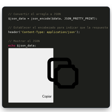
// Convertir el arreglo a JSON
$json_data
 = json_encode(
$data
, JSON_PRETTY_PRINT);

// Establecer el encabezado para indicar que la respuesta e
header(
'Content-Type: application/json'
);

// Mostrar el JSON
echo
$json_data
;
Copiar