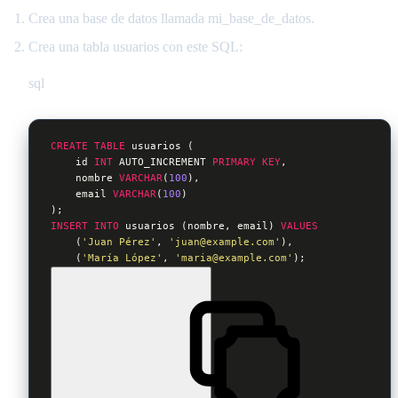
Crea una base de datos llamada mi_base_de_datos.
Crea una tabla usuarios con este SQL:
sql
CREATE
TABLE
 usuarios (

    id 
INT
 AUTO_INCREMENT 
PRIMARY
KEY
,

    nombre 
VARCHAR
(
100
),

    email 
VARCHAR
(
100
)

);
INSERT
INTO
 usuarios (nombre, email) 
VALUES
    (
'Juan Pérez'
, 
'juan@example.com'
),

    (
'María López'
, 
'maria@example.com'
);