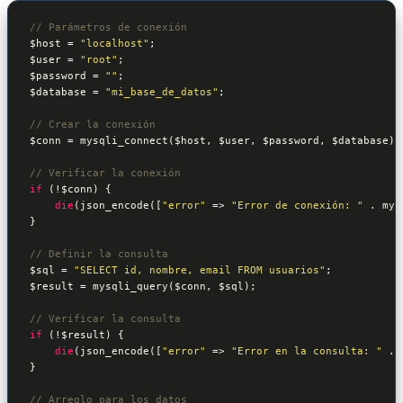
// Parámetros de conexión
$host
 = 
"localhost"
$user
 = 
"root"
$password
 = 
""
$database
 = 
"mi_base_de_datos"
;

// Crear la conexión
$conn
 = mysqli_connect(
$host
, 
$user
, 
$password
, 
$database
);

// Verificar la conexión
if
 (!
$conn
) {

die
(json_encode([
"error"
 => 
"Error de conexión: "
 . mys
}

// Definir la consulta
$sql
 = 
"SELECT id, nombre, email FROM usuarios"
$result
 = mysqli_query(
$conn
, 
$sql
);

// Verificar la consulta
if
 (!
$result
) {

die
(json_encode([
"error"
 => 
"Error en la consulta: "
 . 
}

// Arreglo para los datos