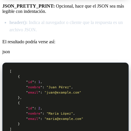
JSON_PRETTY_PRINT:
Opcional, hace que el JSON sea más
legible con indentación.
header():
Indica al navegador o cliente que la respuesta es un
archivo JSON.
El resultado podría verse así:
json
[

    {

        "
id
": 
1
,

        "
nombre
": 
"Juan Pérez"
,

        "
email
": 
"juan@example.com"
},

    {

        "
id
": 
2
,

        "
nombre
": 
"María López"
,

        "
email
": 
"maria@example.com"
}

]