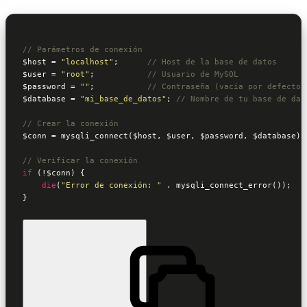
// Parámetros de conexión
$host
 = 
"localhost"
;      
// Host de la base de datos
$user
 = 
"root"
;           
// Usuario de MySQL
$password
 = 
""
;           
// Contraseña (vacía por defecto 
$database
 = 
"mi_base_de_datos"
; 
// Nombre de tu base de dat
// Crear la conexión
$conn
 = mysqli_connect(
$host
, 
$user
, 
$password
, 
$database
);

// Verificar la conexión
if
 (!
$conn
) {

die
(
"Error de conexión: "
 . mysqli_connect_error());

}