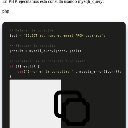
​​​​​​​En PHP, ejecutamos esta consulta usando mysqli_query:
php
// Definir la consulta
$sql
 = 
"SELECT id, nombre, email FROM usuarios"
;

// Ejecutar la consulta
$result
 = mysqli_query(
$conn
, 
$sql
);

// Verificar si la consulta tuvo éxito
if
 (!
$result
) {

die
(
"Error en la consulta: "
 . mysqli_error(
$conn
));

}