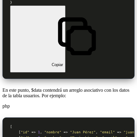
}
Copiar
En este punto, $data contendrá un arreglo asociativo con los datos
de la tabla usuarios. Por ejemplo:
php
[

    [
"id"
 => 
1
, 
"nombre"
 => 
"Juan Pérez"
, 
"email"
 => 
"juan@