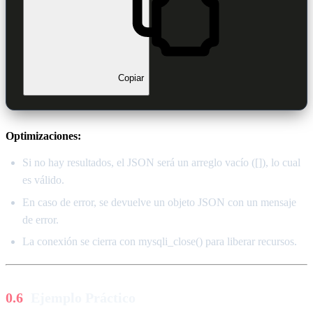
Copiar
Optimizaciones:
Si no hay resultados, el JSON será un arreglo vacío ([]), lo cual
es válido.
En caso de error, se devuelve un objeto JSON con un mensaje
de error.
La conexión se cierra con mysqli_close() para liberar recursos.
Ejemplo Práctico