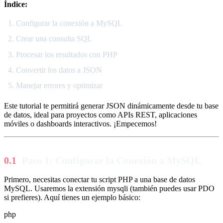
Índice:
Configurar la conexión a MySQL
Crear una consulta SQL
Procesar los resultados con PHP
Convertir los datos a JSON
Manejar errores y optimizar
Este tutorial te permitirá generar JSON dinámicamente desde tu base
de datos, ideal para proyectos como APIs REST, aplicaciones
móviles o dashboards interactivos. ¡Empecemos!
Paso 1: Configurar la Conexión a MySQL
Primero, necesitas conectar tu script PHP a una base de datos
MySQL. Usaremos la extensión mysqli (también puedes usar PDO
si prefieres). Aquí tienes un ejemplo básico:
php