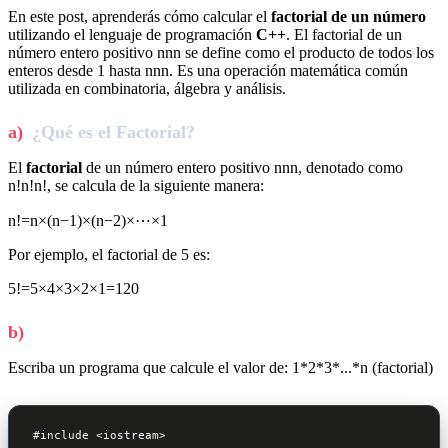
En este post, aprenderás cómo calcular el
factorial de un número
utilizando el lenguaje de programación
C++
. El factorial de un
número entero positivo nnn se define como el producto de todos los
enteros desde 1 hasta nnn. Es una operación matemática común
utilizada en combinatoria, álgebra y análisis.
¿Qué es el Factorial?
El
factorial
de un número entero positivo nnn, denotado como
n!n!n!, se calcula de la siguiente manera:
n!=n×(n−1)×(n−2)×⋯×1
Por ejemplo, el factorial de 5 es:
5!=5×4×3×2×1=120
Escriba un programa que calcule el valor de: 1*2*3*...*n (factorial)
#include <iostream>