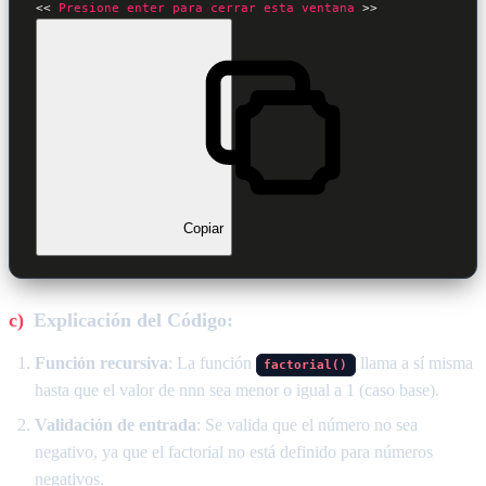
<< 
Presione
enter
para
cerrar
esta
ventana
Copiar
Explicación del Código:
Función recursiva
: La función
llama a sí misma
factorial()
hasta que el valor de nnn sea menor o igual a 1 (caso base).
Validación de entrada
: Se valida que el número no sea
negativo, ya que el factorial no está definido para números
negativos.