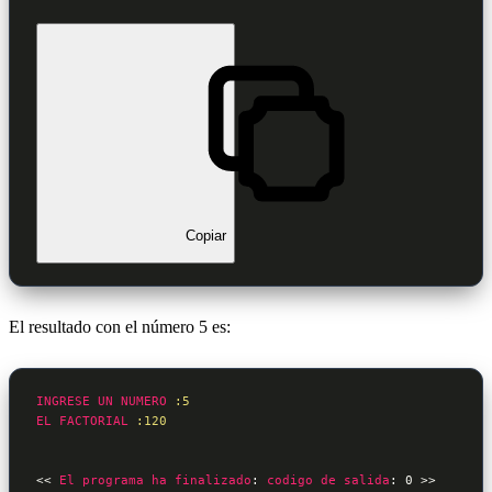
Copiar
El resultado con el número 5 es:
INGRESE
UN
NUMERO
:5
EL
FACTORIAL
:120
<< 
El
programa
ha
finalizado
: 
codigo
de
salida
: 0 >>
