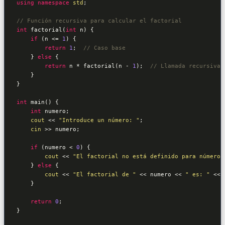
using
namespace
std
;

// Función recursiva para calcular el factorial
int
 factorial(
int
 n) {

if
 (n <= 
1
) {

return
1
;  
// Caso base
    } 
else
 {

return
 n * factorial(n - 
1
);  
// Llamada recursiva
    }

}

int
 main() {

int
 numero;

cout
 << 
"Introduce un número: "
;

cin
 >> numero;

if
 (numero < 
0
) {

cout
 << 
"El factorial no está definido para números
    } 
else
 {

cout
 << 
"El factorial de "
 << numero << 
" es: "
 << 
    }

return
0
;

}