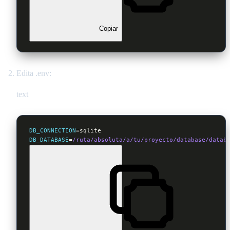
Copiar
Edita .env:
text
DB_CONNECTION
DB_DATABASE
=
/ruta/absoluta
/a/tu
/proyecto/database
/datab