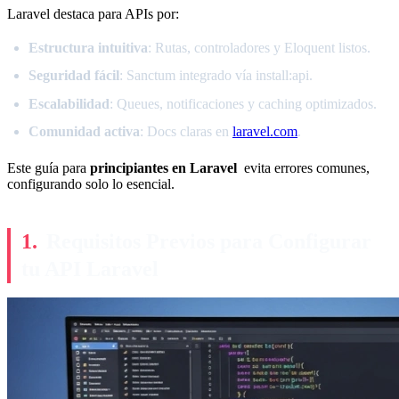
Laravel destaca para APIs por:
Estructura intuitiva
: Rutas, controladores y Eloquent listos.
Seguridad fácil
: Sanctum integrado vía install:api.
Escalabilidad
: Queues, notificaciones y caching optimizados.
Comunidad activa
: Docs claras en
laravel.com
.
Este guía para
principiantes en Laravel
evita errores comunes,
configurando solo lo esencial.
Requisitos Previos para Configurar
tu API Laravel