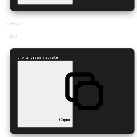
Migra:
text
php artisan migrate
Copiar