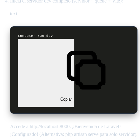
Inicia el servidor dev completo (servidor + queue + Vite):
text
composer run dev
Copiar
Accede a http://localhost:8000. ¿Bienvenida de Laravel?
¡Configurado! (Alternativa: php artisan serve para solo servidor).