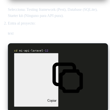
Selecciona: Testing framework (Pest), Database (SQLite),
Starter kit (Ninguno para API pura).
Entra al proyecto:
text
cd
 mi-api-laravel-
12
Copiar