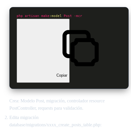
php
artisan
make
:model
Post
-mcr
Copiar
Crea: Modelo Post, migración, controlador resource
PostController, requests para validación.
Edita migración
database/migrations/xxxx_create_posts_table.php: