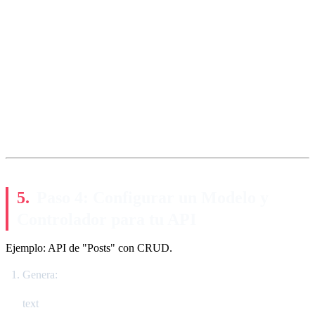
Paso 4: Configurar un Modelo y
Controlador para tu API
Ejemplo: API de "Posts" con CRUD.
Genera:
text