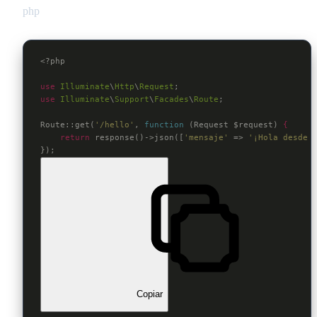
php
<?php
use
Illuminate
\
Http
\
Request
use
Illuminate
\
Support
\
Facades
\
Route
;

Route::get(
'/hello'
, 
function
(Request 
$request
)
 {
return
 response()->json([
'mensaje'
 => 
'¡Hola desde 
});
Copiar