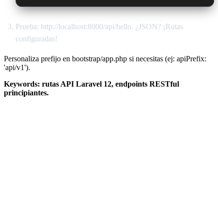
Prueba: http://localhost:8000/api/hello. ¿JSON? ¡Rutas
configuradas!
Personaliza prefijo en bootstrap/app.php si necesitas (ej: apiPrefix:
'api/v1').
Keywords: rutas API Laravel 12, endpoints RESTful
principiantes.