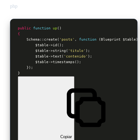
php
public
function
up
()
{
    Schema::create(
'posts'
, 
function
(Blueprint 
$table
)
$table
->id();

$table
->string(
'titulo'
);

$table
->text(
'contenido'
);

$table
->timestamps();

    });

}
Copiar