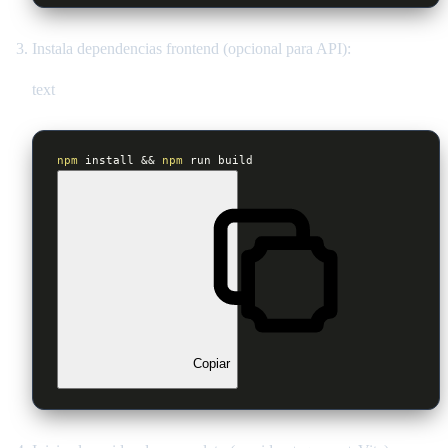
Instala dependencias frontend (opcional para API):
text
npm
 install && 
npm
 run build
Copiar