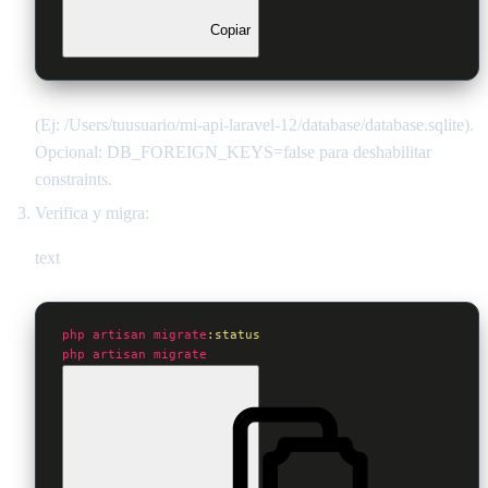
Copiar
(Ej: /Users/tuusuario/mi-api-laravel-12/database/database.sqlite).
Opcional: DB_FOREIGN_KEYS=false para deshabilitar
constraints.
Verifica y migra:
text
php
artisan
migrate
:status
php
artisan
migrate