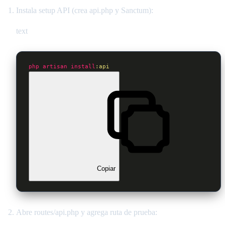
Instala setup API (crea api.php y Sanctum):
text
php
artisan
install
:api
Copiar
Abre routes/api.php y agrega ruta de prueba: