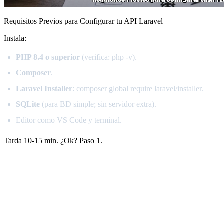
Requisitos Previos para Configurar tu API Laravel
Instala:
PHP 8.4 o superior
(verifica: php -v).
Composer
.
Laravel Installer
: composer global require laravel/installer.
SQLite
(para BD simple; sin servidor extra).
Editor como VS Code y terminal.
Tarda 10-15 min. ¿Ok? Paso 1.