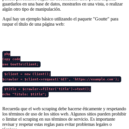
guardarlos en una base de datos, mostrarlos en una vista, o realizar
algún otro tipo de manipulación.
Aquí hay un ejemplo básico utilizando el paquete "Goutte" para
raspar el título de una página web:
php
Copy code
use Goutte\Client;
$client = new Client();
$crawler = $client->request('GET', 'https://example.com');
$title = $crawler->filter('title')->text();
echo "Título: $title";
Recuerda que el web scraping debe hacerse éticamente y respetando
los términos de uso de los sitios web. Algunos sitios pueden prohibir
o limitar el scraping en sus términos de servicio. Es importante
revisar y respetar estas reglas para evitar problemas legales o