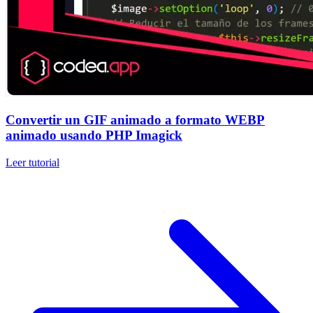
Convertir un GIF animado a formato WEBP
animado usando PHP Imagick
Leer tutorial