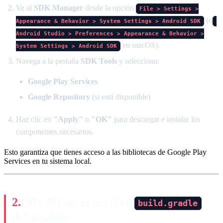
Ve al
SDK Manager
desde la opción
File > Settings >
(o
Appearance & Behavior > System Settings > Android SDK
Android Studio > Preferences > Appearance & Behavior >
en macOS).
System Settings > Android SDK
Navega a la pestaña
SDK Tools
y selecciona:
Google Play Services
Google Repository
(si está disponible)
Haz clic en
"Apply"
o
"OK"
para descargar e instalar los
componentes necesarios.
Esto garantiza que tienes acceso a las bibliotecas de Google Play
Services en tu sistema local.
Modificar el archivo
build.gradle
del módulo