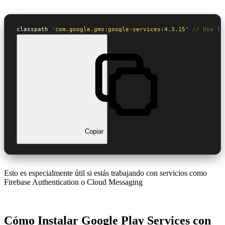
classpath 
'com.google.gms:google-services:4.3.15'
// Usa la
Copiar
Esto es especialmente útil si estás trabajando con servicios como
Firebase Authentication o Cloud Messaging
Cómo Instalar Google Play Services con