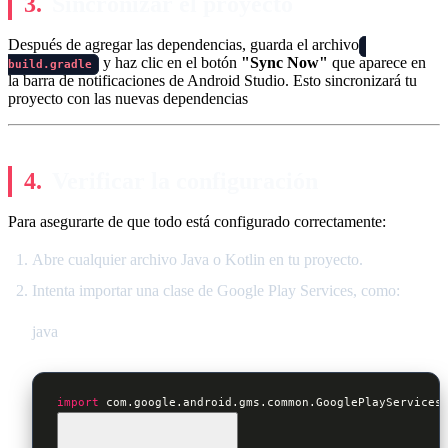
Sincronizar el proyecto
Después de agregar las dependencias, guarda el archivo
y haz clic en el botón
"Sync Now"
que aparece en
build.gradle
la barra de notificaciones de Android Studio. Esto sincronizará tu
proyecto con las nuevas dependencias
Verificar la configuración
Para asegurarte de que todo está configurado correctamente:
Abre cualquier archivo Java o Kotlin en tu proyecto.
Intenta importar una clase de Google Play Services, como:
java
import
 com.google.android.gms.common.GooglePlayServices