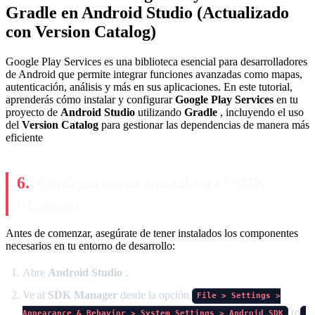
Gradle en Android Studio (Actualizado
con Version Catalog)
Google Play Services es una biblioteca esencial para desarrolladores
de Android que permite integrar funciones avanzadas como mapas,
autenticación, análisis y más en sus aplicaciones. En este tutorial,
aprenderás cómo instalar y configurar
Google Play Services
en tu
proyecto de
Android Studio
utilizando
Gradle
, incluyendo el uso
del
Version Catalog
para gestionar las dependencias de manera más
eficiente
Configuración inicial en el SDK
Manager
Antes de comenzar, asegúrate de tener instalados los componentes
necesarios en tu entorno de desarrollo:
Abre
Android Studio
.
Ve al
SDK Manager
desde la opción
File > Settings >
(o
Appearance & Behavior > System Settings > Android SDK