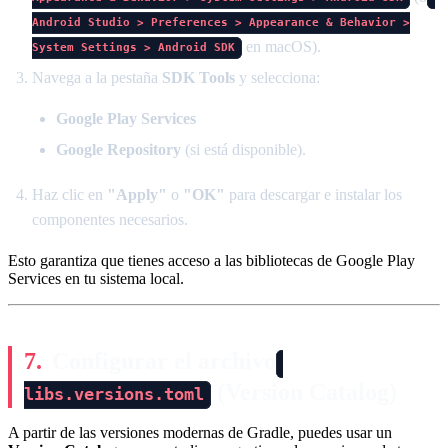
Android Studio > Preferences > Appearance & Behavior >
en macOS).
System Settings > Android SDK
Navega a la pestaña
SDK Tools
y selecciona:
Google Play Services
Google Repository
(si está disponible).
Haz clic en
"Apply"
o
"OK"
para descargar e instalar los
componentes necesarios.
Esto garantiza que tienes acceso a las bibliotecas de Google Play
Services en tu sistema local.
Configurar el archivo
(Version Catalog)
libs.versions.toml
A partir de las versiones modernas de Gradle, puedes usar un