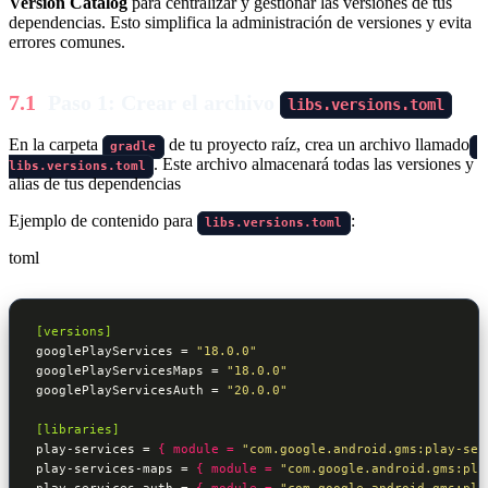
Version Catalog
para centralizar y gestionar las versiones de tus
dependencias. Esto simplifica la administración de versiones y evita
errores comunes.
Paso 1: Crear el archivo
libs.versions.toml
En la carpeta
de tu proyecto raíz, crea un archivo llamado
gradle
. Este archivo almacenará todas las versiones y
libs.versions.toml
alias de tus dependencias
Ejemplo de contenido para
:
libs.versions.toml
toml
[versions]
googlePlayServices = 
"18.0.0"
googlePlayServicesMaps = 
"18.0.0"
googlePlayServicesAuth = 
"20.0.0"
[libraries]
play-services = 
{ module = 
"com.google.android.gms:play-ser
play-services-maps = 
{ module = 
"com.google.android.gms:pla