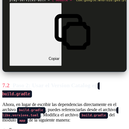
play-services-auth = 
{ module = 
"com.google.android.gms:pla
Copiar
Paso 2: Usar el Version Catalog en
build.gradle
Ahora, en lugar de escribir las dependencias directamente en el
archivo
, puedes referenciarlas desde el archivo
build.gradle
. Modifica el archivo
del
libs.versions.toml
build.gradle
módulo
de la siguiente manera:
app