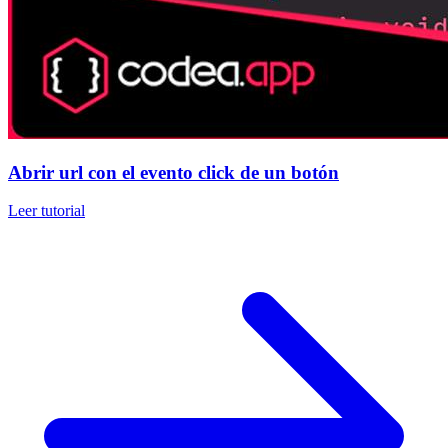
Abrir url con el evento click de un botón
Leer tutorial