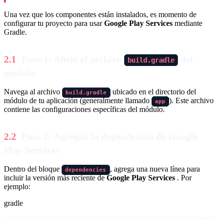
Una vez que los componentes están instalados, es momento de
configurar tu proyecto para usar
Google Play Services
mediante
Gradle.
Paso 1: Abrir el archivo
del
build.gradle
módulo
Navega al archivo
ubicado en el directorio del
build.gradle
módulo de tu aplicación (generalmente llamado
). Este archivo
app
contiene las configuraciones específicas del módulo.
Paso 2: Agregar la dependencia de Google
Play Services
Dentro del bloque
, agrega una nueva línea para
dependencies
incluir la versión más reciente de
Google Play Services
. Por
ejemplo:
gradle