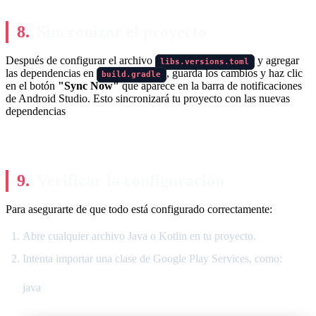
Sincronizar el proyecto
Después de configurar el archivo
y agregar
libs.versions.toml
las dependencias en
, guarda los cambios y haz clic
build.gradle
en el botón
"Sync Now"
que aparece en la barra de notificaciones
de Android Studio. Esto sincronizará tu proyecto con las nuevas
dependencias
Verificar la configuración
Para asegurarte de que todo está configurado correctamente:
Abre cualquier archivo Java o Kotlin en tu proyecto.
Intenta importar una clase de Google Play Services, como:
java