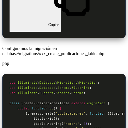
Copiar
Configuramos la migración en
database/migrations/xxx_create_publicaciones_table.php:
php
use
Illuminate
\
Database
\
Migrations
\
Migration
use
Illuminate
\
Database
\
Schema
\
Blueprint
use
Illuminate
\
Support
\
Facades
\
Schema
;

class
CreatePublicacionesTable
extends
Migration
 {
public
function
up
()
 {
        Schema::create(
'publicaciones'
, 
function
(Blueprint
$table
->id();

$table
->string(
'nombre'
, 
25
);
