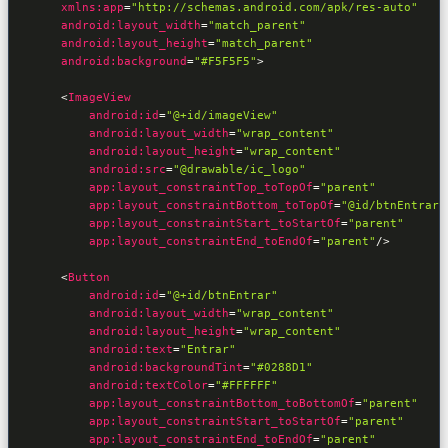
xmlns:app
=
"http://schemas.android.com/apk/res-auto"
android:layout_width
=
"match_parent"
android:layout_height
=
"match_parent"
android:background
=
"#F5F5F5"
>
<
android:id
=
"@+id/imageView"
android:layout_width
=
"wrap_content"
android:layout_height
=
"wrap_content"
android:src
=
"@drawable/ic_logo"
app:layout_constraintTop_toTopOf
=
"parent"
app:layout_constraintBottom_toTopOf
=
"@id/btnEntrar"
app:layout_constraintStart_toStartOf
=
"parent"
app:layout_constraintEnd_toEndOf
=
"parent"
/>
<
android:id
=
"@+id/btnEntrar"
android:layout_width
=
"wrap_content"
android:layout_height
=
"wrap_content"
android:text
=
"Entrar"
android:backgroundTint
=
"#0288D1"
android:textColor
=
"#FFFFFF"
app:layout_constraintBottom_toBottomOf
=
"parent"
app:layout_constraintStart_toStartOf
=
"parent"
app:layout_constraintEnd_toEndOf
=
"parent"