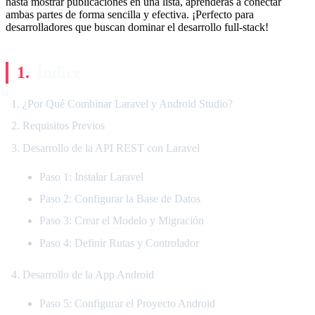
hasta mostrar publicaciones en una lista, aprenderás a conectar
ambas partes de forma sencilla y efectiva. ¡Perfecto para
desarrolladores que buscan dominar el desarrollo full-stack!
Índice
¿Por Qué Combinar Laravel y Android Studio?
Requisitos Previos
Desarrollo de la API REST con Laravel
Paso 1: Instalar Laravel
Paso 2: Configurar la Base de Datos
Paso 3: Crear el Modelo y Migración
Paso 4: Definir Rutas y Controlador
Desarrollo de la App Android
Paso 5: Configurar el Proyecto Android