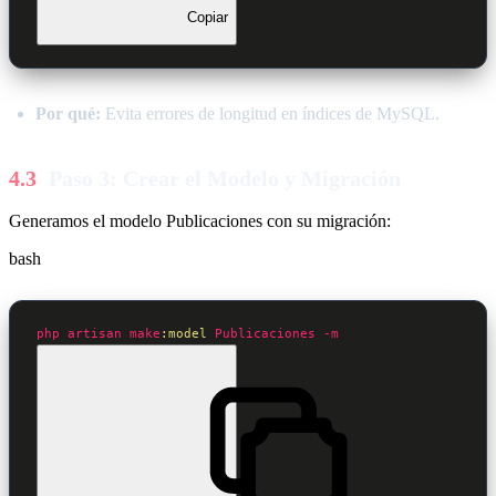
Copiar
Por qué:
Evita errores de longitud en índices de MySQL.
Paso 3: Crear el Modelo y Migración
Generamos el modelo Publicaciones con su migración:
bash
php
artisan
make
:model
Publicaciones
-m