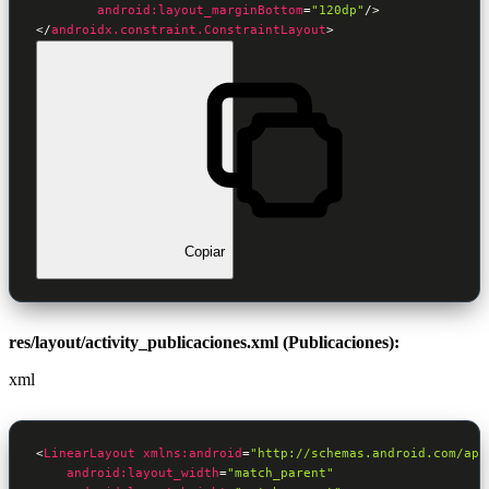
android:layout_marginBottom
=
"120dp"
/>
</
androidx.constraint.ConstraintLayout
>
Copiar
res/layout/activity_publicaciones.xml (Publicaciones):
xml
<
LinearLayout
xmlns:android
=
"http://schemas.android.com/apk
android:layout_width
=
"match_parent"