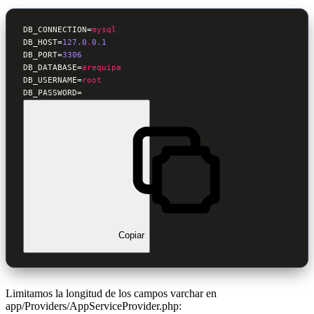
DB_CONNECTION=
mysql
DB_HOST=
127.0
.
0.1
DB_PORT=
3306
DB_DATABASE=
arequipa
DB_USERNAME=
root
DB_PASSWORD=
Copiar
Limitamos la longitud de los campos varchar en
app/Providers/AppServiceProvider.php: