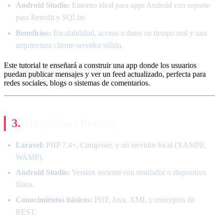
Android Studio:
Entorno ideal para apps Android con soporte
para Retrofit y SQLite.
Beneficios:
Escalabilidad, acceso a datos en tiempo real y una
arquitectura cliente-servidor sólida.
Este tutorial te enseñará a construir una app donde los usuarios
puedan publicar mensajes y ver un feed actualizado, perfecta para
redes sociales, blogs o sistemas de comentarios.
Requisitos Previos
Laravel:
PHP 7.4+, Composer, y un servidor local (XAMPP,
WAMP).
Android Studio:
Versión reciente con emulador o dispositivo
físico.
Conocimientos básicos:
PHP, Java, XML y conceptos de
REST.