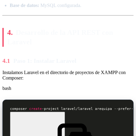
Base de datos:
MySQL configurada.
Desarrollo de la API REST con
Laravel
Paso 1: Instalar Laravel
Instalamos Laravel en el directorio de proyectos de XAMPP con
Composer:
bash
composer 
create
-project laravel/laravel arequipa --prefer-d