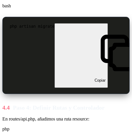
bash
php artisan migrate
Copiar
Paso 4: Definir Rutas y Controlador
En routes/api.php, añadimos una ruta resource:
php