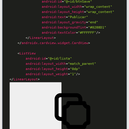
android:id
=
"@+id/btnSave"
android:layout_width
=
"wrap_content"
android:layout_height
=
"wrap_content"
android:text
=
"Publicar"
android:layout_gravity
=
"end"
android:backgroundTint
=
"#0288D1"
android:textColor
=
"#FFFFFF"
/>
</
LinearLayout
>
</
androidx.cardview.widget.CardView
>
<
android:id
=
"@+id/lista"
android:layout_width
=
"match_parent"
android:layout_height
=
"0dp"
android:layout_weight
=
"1"
/>
</
LinearLayout
>