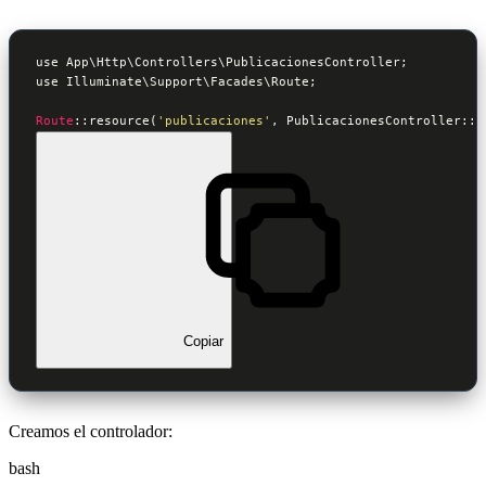
use App\Http\Controllers\PublicacionesController;

use Illuminate\Support\Facades\Route;

Route
::resource
(
'publicaciones'
, PublicacionesController::c
Copiar
Creamos el controlador:
bash