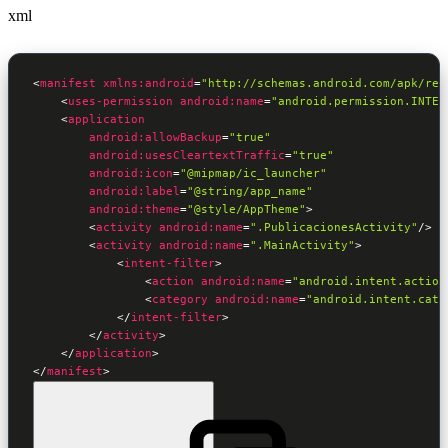
xml
<
manifest
xmlns:android
=
"http://schemas.android.com/apk/res
<
uses-permission
android:name
=
"android.permission.INTER
<
android:allowBackup
=
"true"
android:usesCleartextTraffic
=
"true"
android:icon
=
"@mipmap/ic_launcher"
android:label
=
"@string/app_name"
android:theme
=
"@style/AppTheme"
>
<
activity
android:name
=
".PublicacionesActivity"
/>
<
activity
android:name
=
".MainActivity"
>
<
intent-filter
>
<
action
android:name
=
"android.intent.action
<
category
android:name
=
"android.intent.cate
</
intent-filter
>
</
activity
>
</
application
>
</
manifest
>