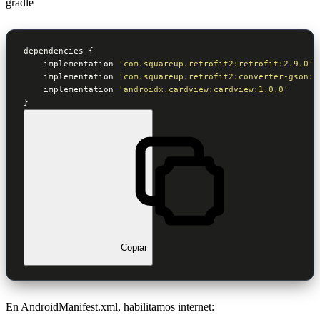
gradle
dependencies {

    implementation 
'com.squareup.retrofit2:retrofit:2.9.0'
    implementation 
'com.squareup.retrofit2:converter-gson:2
    implementation 
'androidx.cardview:cardview:1.0.0'
}
Copiar
En AndroidManifest.xml, habilitamos internet: