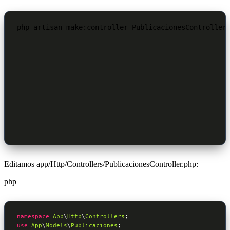
php artisan make:controller PublicacionesController
Editamos app/Http/Controllers/PublicacionesController.php:
php
namespace
App
\
Http
\
Controllers
use
App
\
Models
\
Publicaciones