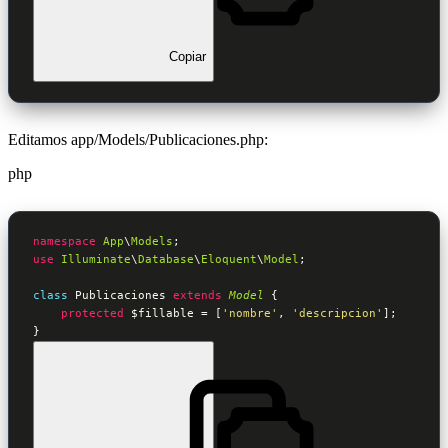
Copiar
Editamos app/Models/Publicaciones.php:
php
namespace
App
\
Models
use
Illuminate
\
Database
\
Eloquent
\
Model
;

class
Publicaciones
extends
Model
 {
protected
$fillable
 = [
'nombre'
, 
'descripcion'
];

}