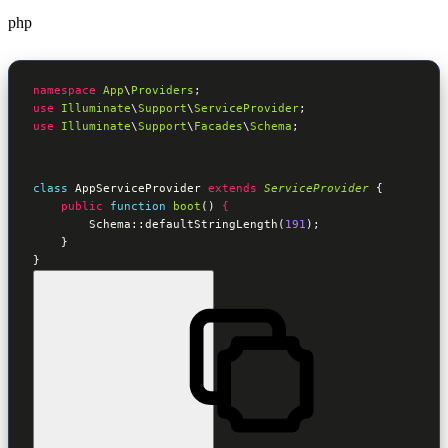
php
namespace
App
\
Providers
use
Illuminate
\
Support
\
ServiceProvider
use
Illuminate
\
Support
\
Facades
\
Schema
;
class
AppServiceProvider
extends
ServiceProvider
 {
public
function
boot
()
 {
        Schema::defaultStringLength(
191
);

    }

}