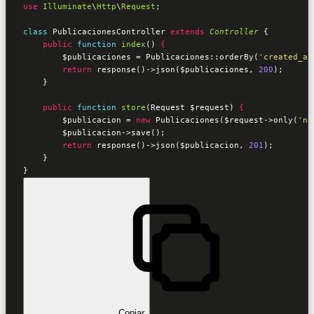
use
Illuminate
\
Http
\
Request
;

class
PublicacionesController
extends
Controller
 {
public
function
index
()
 {
$publicaciones
 = Publicaciones::orderBy(
'created_at
return
 response()->json(
$publicaciones
, 
200
);

    }

public
function
store
(Request 
$request
)
 {
$publicacion
 = 
new
 Publicaciones(
$request
->only(
'no
$publicacion
->save();

return
 response()->json(
$publicacion
, 
201
);

    }

}
Copiar