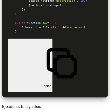
$table
->string(
'descripcion'
, 
190
);

$table
->timestamps();

        });

    }

public
function
down
()
 {
        Schema::dropIfExists(
'publicaciones'
);

    }

}
Copiar
Ejecutamos la migración: