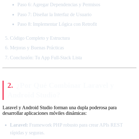
Paso 6: Agregar Dependencias y Permisos
Paso 7: Diseñar la Interfaz de Usuario
Paso 8: Implementar Lógica con Retrofit
Código Completo y Estructura
Mejoras y Buenas Prácticas
Conclusión: Tu App Full-Stack Lista
¿Por Qué Combinar Laravel y
Android Studio?
Laravel y Android Studio forman una dupla poderosa para
desarrollar aplicaciones móviles dinámicas:
Laravel:
Framework PHP robusto para crear APIs REST
rápidas y seguras.