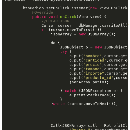
        btnPedido.setOnClickListener(
new
 View.OnClickL
@Override
public
void
onClick
(View view) {

//CREAR JSON
                Cursor cursor = dbManager.carritoAll(
"
if
 (cursor.moveToFirst()){

                    jsonArray = 
new
 JSONArray();

                    do {

                        JSONObject o = 
new
 JSONObject()
try
 {

                            o.put(
"nombre"
,cursor.getS
                            o.put(
"cantidad"
,cursor.ge
                            o.put(
"precio"
,cursor.getS
                            o.put(
"tamano"
,cursor.getS
                            o.put(
"importe"
,cursor.get
                            o.put(
"producto_id"
,cursor
                            jsonArray.put(o);

                        } 
catch
 (JSONException e) {

                            e.printStackTrace();

                        }

                    }
while
 (cursor.moveToNext());

                    Call<JSONArray> call = RetrofitCli
"Bearer "
+_sessionManager.