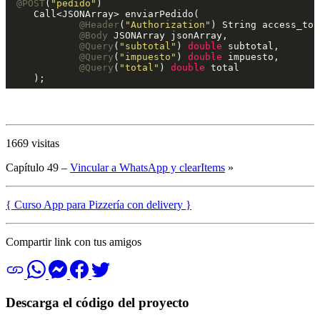
@POST
(
"pedido"
)

    Call<JSONArray> enviarPedido(

@Header
(
"Authorization"
) String access_toke
@Body
 JSONArray jsonArray,

@Query
(
"subtotal"
) 
double
 subtotal,

@Query
(
"impuesto"
) 
double
 impuesto,

@Query
(
"total"
) 
double
 total

    );
1669 visitas
Capítulo 49 –
Vincular a WhatsApp y clearItems
»
{ Curso App para Pizzería con delivery }
Compartir link con tus amigos
Descarga el código del proyecto