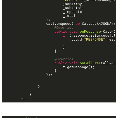
                            jsonArray,

                            _subtotal,

                            _impuesto,

                            _total

                    );

                    call.enqueue(
new
 Callback<JSONArra
@Override
public
void
onResponse
(Call<JS
if
 (response.isSuccessful()
                                Log.d(
"RESPONSE"
,respo
                            }

                        }

@Override
public
void
onFailure
(Call<JSO
                            t.getMessage();

                        }

                    });

                }

            }
