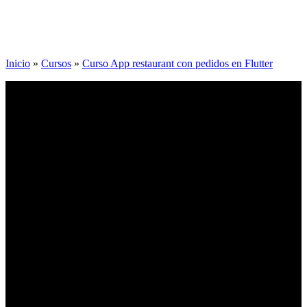
Inicio
»
Cursos
»
Curso App restaurant con pedidos en Flutter