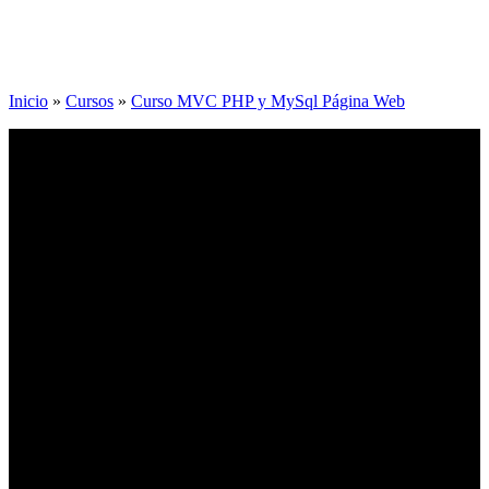
Inicio
»
Cursos
»
Curso MVC PHP y MySql Página Web