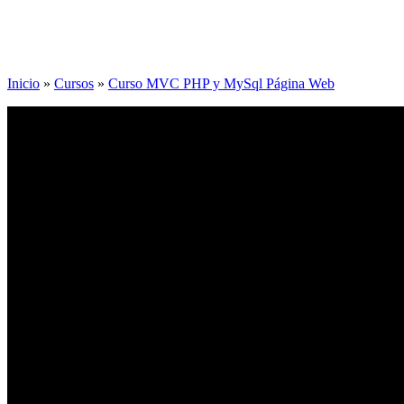
Inicio
»
Cursos
»
Curso MVC PHP y MySql Página Web