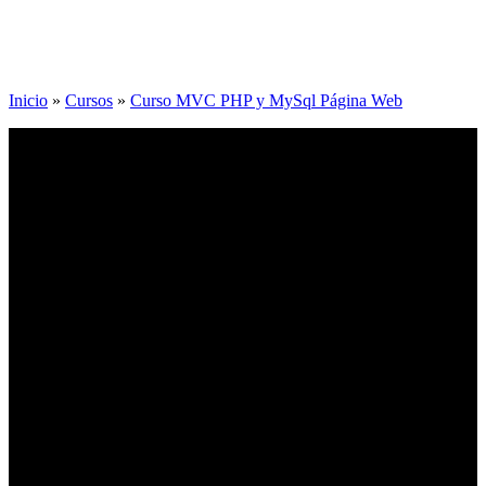
Inicio
»
Cursos
»
Curso MVC PHP y MySql Página Web