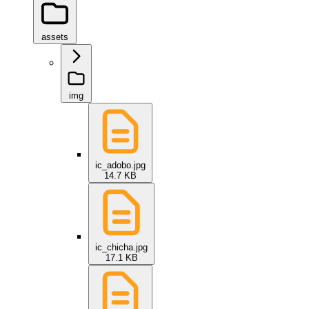
assets
img
ic_adobo.jpg
14.7 KB
ic_chicha.jpg
17.1 KB