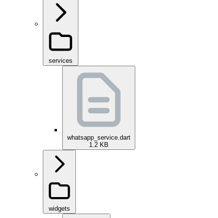
services
whatsapp_service.dart
1.2 KB
widgets