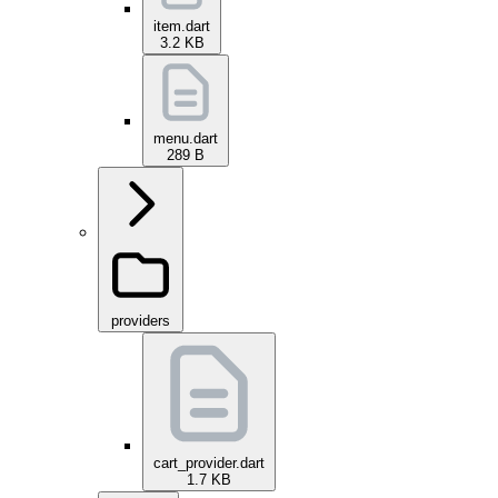
item.dart
3.2 KB
menu.dart
289 B
providers
cart_provider.dart
1.7 KB