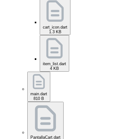
cart_icon.dart
1.3 KB
item_list.dart
4 KB
main.dart
810 B
PantallaCart.dart