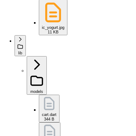
ic_yogurt.jpg
11 KB
lib
models
cart.dart
344 B